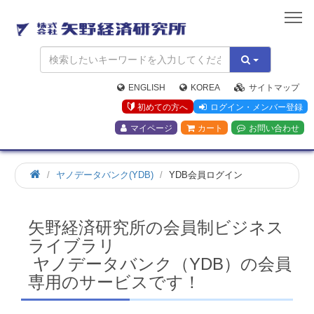
矢
野
経
済
研
究
ENGLISH
KOREA
サイトマップ
所
初めての方へ
ログイン・メンバー登録
マイページ
カート
お問い合わせ
ホ
ヤノデータバンク(YDB)
YDB会員ログイン
ー
ム
矢野経済研究所の会員制ビジネス
ライブラリ
ヤノデータバンク（YDB）の会員
専用のサービスです！