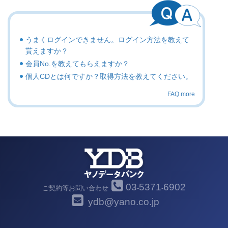
うまくログインできません。ログイン方法を教えて
貰えますか？
会員No.を教えてもらえますか？
個人CDとは何ですか？取得方法を教えてください。
FAQ more
03
5371
6902
ご契約等お問い合わせ
-
-
ydb@yano.co.jp