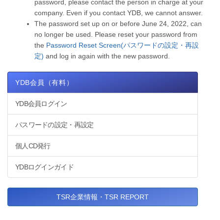
password, please contact the person in charge at your
company. Even if you contact YDB, we cannot answer.
The password set up on or before June 24, 2022, can
no longer be used. Please reset your password from
the
Password Reset Screen(パスワードの設定・再設
定)
and log in again with the new password.
YDB会員（有料）
YDB会員ログイン
パスワードの設定・再設定
個人CD発行
YDBログインガイド
TSR企業情報・TSR REPORT