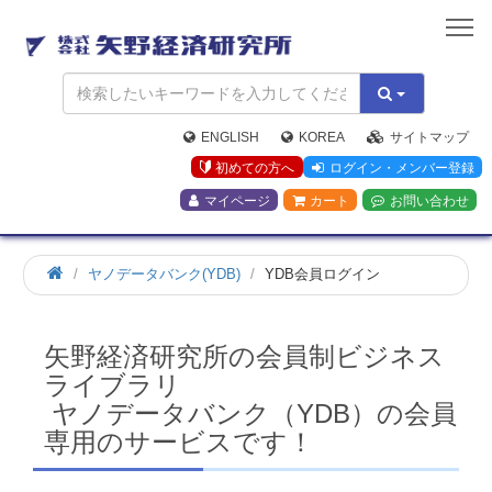
矢
野
経
済
研
究
ENGLISH
KOREA
サイトマップ
所
初めての方へ
ログイン・メンバー登録
マイページ
カート
お問い合わせ
ホ
ヤノデータバンク(YDB)
YDB会員ログイン
ー
ム
矢野経済研究所の会員制ビジネス
ライブラリ
ヤノデータバンク（YDB）の会員
専用のサービスです！