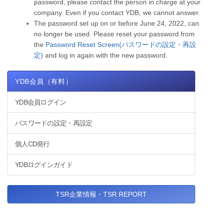
password, please contact the person in charge at your
company. Even if you contact YDB, we cannot answer.
The password set up on or before June 24, 2022, can
no longer be used. Please reset your password from
the
Password Reset Screen(パスワードの設定・再設
定)
and log in again with the new password.
YDB会員（有料）
YDB会員ログイン
パスワードの設定・再設定
個人CD発行
YDBログインガイド
TSR企業情報・TSR REPORT