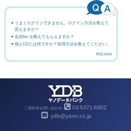
うまくログインできません。ログイン方法を教えて
貰えますか？
会員No.を教えてもらえますか？
個人CDとは何ですか？取得方法を教えてください。
FAQ more
03
5371
6902
ご契約等お問い合わせ
-
-
ydb@yano.co.jp