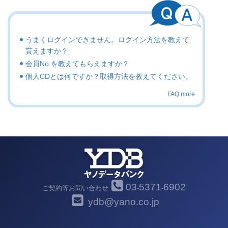
うまくログインできません。ログイン方法を教えて
貰えますか？
会員No.を教えてもらえますか？
個人CDとは何ですか？取得方法を教えてください。
FAQ more
03
5371
6902
ご契約等お問い合わせ
-
-
ydb@yano.co.jp