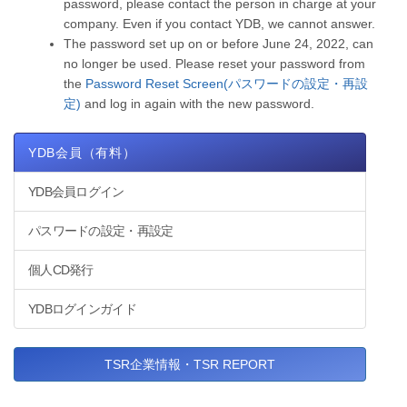
password, please contact the person in charge at your
company. Even if you contact YDB, we cannot answer.
The password set up on or before June 24, 2022, can
no longer be used. Please reset your password from
the
Password Reset Screen(パスワードの設定・再設
定)
and log in again with the new password.
YDB会員（有料）
YDB会員ログイン
パスワードの設定・再設定
個人CD発行
YDBログインガイド
TSR企業情報・TSR REPORT