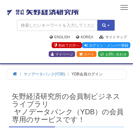
矢
野
経
済
研
究
ENGLISH
KOREA
サイトマップ
所
初めての方へ
ログイン・メンバー登録
マイページ
カート
お問い合わせ
ホ
ヤノデータバンク(YDB)
YDB会員ログイン
ー
ム
矢野経済研究所の会員制ビジネス
ライブラリ
ヤノデータバンク（YDB）の会員
専用のサービスです！