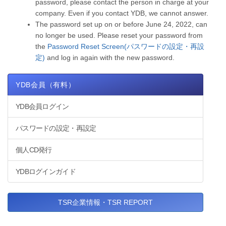
password, please contact the person in charge at your
company. Even if you contact YDB, we cannot answer.
The password set up on or before June 24, 2022, can
no longer be used. Please reset your password from
the
Password Reset Screen(パスワードの設定・再設
定)
and log in again with the new password.
YDB会員（有料）
YDB会員ログイン
パスワードの設定・再設定
個人CD発行
YDBログインガイド
TSR企業情報・TSR REPORT