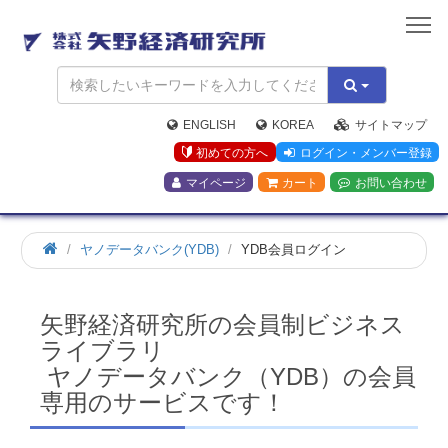
矢
野
経
済
研
究
ENGLISH
KOREA
サイトマップ
所
初めての方へ
ログイン・メンバー登録
マイページ
カート
お問い合わせ
ホ
ヤノデータバンク(YDB)
YDB会員ログイン
ー
ム
矢野経済研究所の会員制ビジネス
ライブラリ
ヤノデータバンク（YDB）の会員
専用のサービスです！