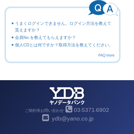
うまくログインできません。ログイン方法を教えて
貰えますか？
会員No.を教えてもらえますか？
個人CDとは何ですか？取得方法を教えてください。
FAQ more
03
5371
6902
ご契約等お問い合わせ
-
-
ydb@yano.co.jp