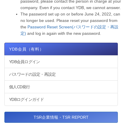
password, please contact the person in charge at your
company. Even if you contact YDB, we cannot answer.
The password set up on or before June 24, 2022, can
no longer be used. Please reset your password from
the
Password Reset Screen(パスワードの設定・再設
定)
and log in again with the new password.
YDB会員（有料）
YDB会員ログイン
パスワードの設定・再設定
個人CD発行
YDBログインガイド
TSR企業情報・TSR REPORT