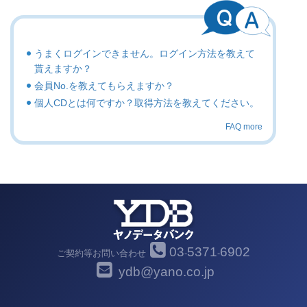
うまくログインできません。ログイン方法を教えて
貰えますか？
会員No.を教えてもらえますか？
個人CDとは何ですか？取得方法を教えてください。
FAQ more
03
5371
6902
ご契約等お問い合わせ
-
-
ydb@yano.co.jp