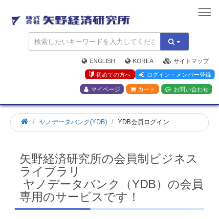
矢
野
経
済
研
究
ENGLISH
KOREA
サイトマップ
所
初めての方へ
ログイン・メンバー登録
マイページ
カート
お問い合わせ
ホ
ヤノデータバンク(YDB)
YDB会員ログイン
ー
ム
矢野経済研究所の会員制ビジネス
ライブラリ
ヤノデータバンク（YDB）の会員
専用のサービスです！