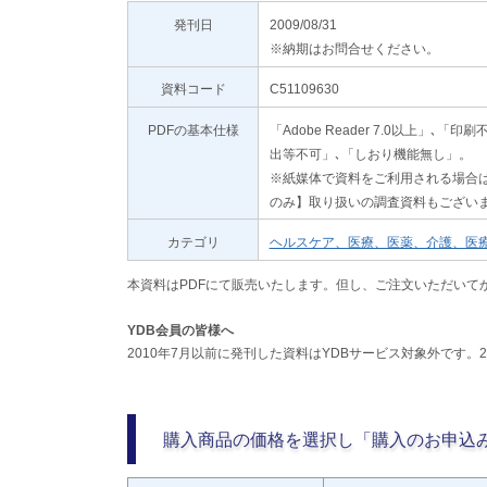
発刊日
2009/08/31
※納期はお問合せください。
資料コード
C51109630
PDFの基本仕様
「Adobe Reader 7.0以上
出等不可」､「しおり機能無し」。
※紙媒体で資料をご利用される場合は
のみ】取り扱いの調査資料もござい
カテゴリ
ヘルスケア、医療、医薬、介護、医
本資料はPDFにて販売いたします。但し、ご注文いただいて
YDB会員の皆様へ
2010年7月以前に発刊した資料はYDBサービス対象外です。
購入商品の価格を選択し「購入のお申込