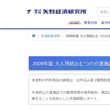
矢
野
経
済
HOME
事業内容
販売
研
究
市場調査資料
2009年版 大人用紙おむつの
所
2009年版 大人用紙おむつの介護
本資料のPDF商品の納期は、お申込み後 2週間程
代表的な介護施設での購買実態や使用動向、製品
確することを目的とした市場調査レポート。