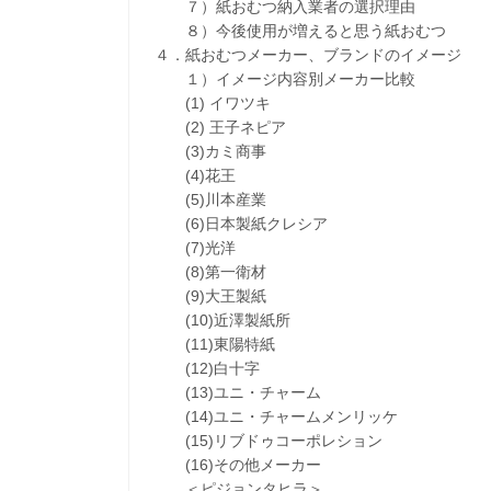
７）紙おむつ納入業者の選択理由
８）今後使用が増えると思う紙おむつ
４．紙おむつメーカー、ブランドのイメージ
１）イメージ内容別メーカー比較
(1) イワツキ
(2) 王子ネピア
(3)カミ商事
(4)花王
(5)川本産業
(6)日本製紙クレシア
(7)光洋
(8)第一衛材
(9)大王製紙
(10)近澤製紙所
(11)東陽特紙
(12)白十字
(13)ユニ・チャーム
(14)ユニ・チャームメンリッケ
(15)リブドゥコーポレション
(16)その他メーカー
＜ピジョンタヒラ＞