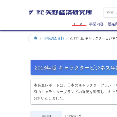
矢
野
経
済
HOME
事業内容
販売
研
究
市場調査資料
2013年版 キャラクタービジネ
所
2013年版 キャラクタービジネス年
本調査レポートは、日本のキャラクターブランド
有力キャラクターブランドの近況を調査し、キャ
分析いたしました。
発刊日
2013/07/12