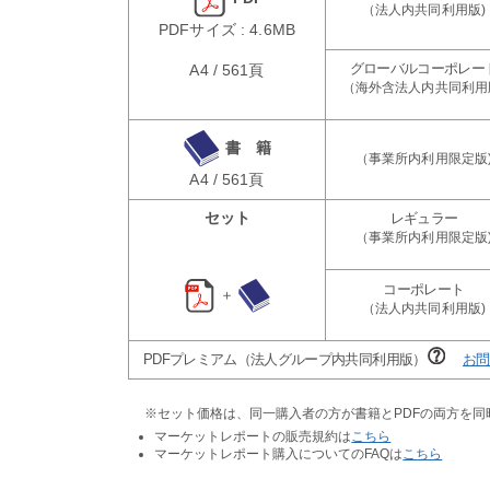
PDFサイズ : 4.6MB
A4 / 561頁
書 籍
A4 / 561頁
セット
＋
PDFプレミアム（法人グループ内共同利用版）
お問
※セット価格は、同一購入者の方が書籍とPDFの両方を
マーケットレポートの販売規約は
こちら
マーケットレポート購入についてのFAQは
こちら