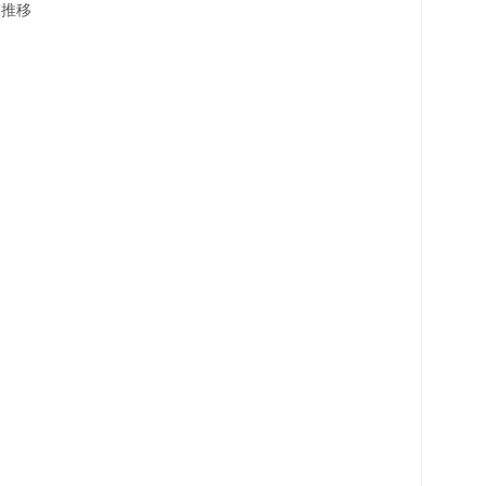
推移
て
向