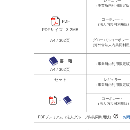
PDF
PDFサイズ : 3.2MB
A4 / 302頁
書 籍
A4 / 302頁
セット
＋
PDFプレミアム（法人グループ内共同利用版）
お問