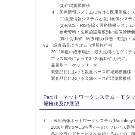
(3)市場規模推移
４．医療情報システムにおける医用画像シス
(1)医療情報システムと医用画像システ
(2)PACS・RISを除く医療情報システム
参考資料：医療施設規模別の画像診断装
(厚生労働省：医療施設(静態・動態)・病
§２ 調査品目における市場規模推移
2012年度の総市場は、最大規模のモダリテ
プラス成長によって3,425億09百万円に。
品目別マーケットリーダー
調査品目における数量ベース市場規模推移
調査品目における金額ベース市場規模推移
PartⅡ ネットワークシステム・モダ
場推移及び展望
§１．医用画像ネットワークシステム(Radiology P
2008年度のPACS特需からのリプレイス案
各社クラウドサービスを開始するものの、積