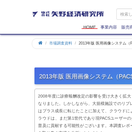
矢
野
経
済
HOME
事業内容
販売
研
究
市場調査資料
2013年版 医用画像システム
所
2013年版 医用画像システム（P
2008年度に診療報酬改定の影響を受け大きく拡大
なりました。しかしながら、大規模施設でのリプレ
はプラス成長に転じたことに加えて、クラウドに
ラウドは、まだ第1世代であり現PACSユーザー
普及に貢献する可能性がございます。本調査レポ