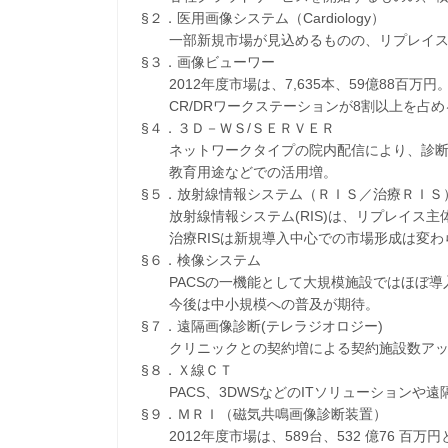
§２．医用画像システム（Cardiology）
一部新規市場が見込めるものの、リプレイス
§３．画像ビューワー
2012年度市場は、7,635本、59億88百万円
CR/DRワークステーションが8割以上を占め
§４．３Ｄ－ＷＳ/ＳＥＲＶＥＲ
ネットワークタイプの院内配信により、診断
教育用途などでの活用増。
§５．放射線情報システム（ＲＩＳ／治療ＲＩＳ
放射線情報システム(RIS)は、リプレイス主
治療RISは新規導入中心での市場形成は変わ
§６．検像システム
PACSの一機能として大規模施設ではほぼ導
今後は中小規模への普及が期待。
§７．遠隔画像診断(テレラジオロジー)
クリニックとの契約増による契約施設数アッ
§８．Ｘ線ＣＴ
PACS、3DWSなどのITソリューションや
§９．ＭＲＩ（磁気共鳴画像診断装置）
2012年度市場は、589台、532 億76 百