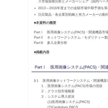
ス市場規模分析とメーカーシェア（国内ベー
2013～2016年度までの金額市場中期予測を
注目製品・各企業別戦略と有力メーカーの動
■本資料の概要
PartⅠ 医用画像システム(PACS)・関連機器市
PartⅡ ネットワークシステム・モダリティー
PartⅢ 参入企業分析
■掲載内容
PartⅠ 医用画像システム(PACS)・
§１ 医用画像ネットワークシステム・関連機器
１．医用画像システム(PACS)市場の現状
２．クラス別市場概要
３．システム導入状況
(1)医用画像システム(PACS)
(2)Cardiology PACS