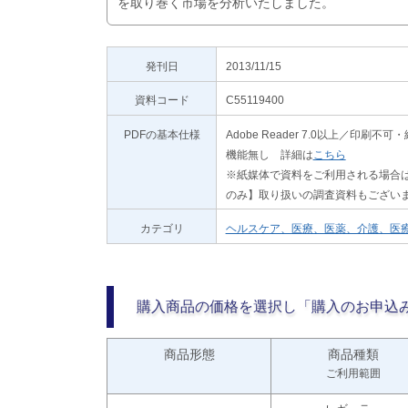
を取り巻く市場を分析いたしました。
発刊日
2013/11/15
資料コード
C55119400
PDFの基本仕様
Adobe Reader 7.0以上／
機能無し 詳細は
こちら
※紙媒体で資料をご利用される場合は
のみ】取り扱いの調査資料もござい
カテゴリ
ヘルスケア、医療、医薬、介護、医
購入商品の価格を選択し「購入のお申込
商品形態
商品種類
ご利用範囲