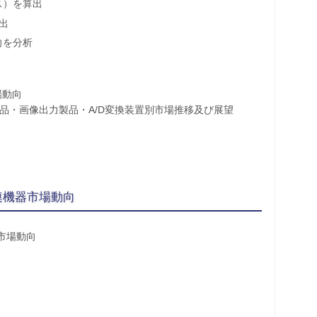
ス）を算出
算出
向を分析
場動向
製品・画像出力製品・A/D変換装置別市場推移及び展望
関連機器市場動向
市場動向