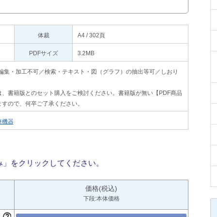
体裁
A4 / 302頁
PDFサイズ
3.2MB
印刷不可・編集・加工不可／検索・テキスト・図（グラフ）の抽出等可／しおり
、書籍版とのセット購入をご検討ください。書籍版が無い【PDF商品
ますので、何卒ご了承ください。
療機器
み」をクリックしてください。
価格(税込)
下段:本体価格