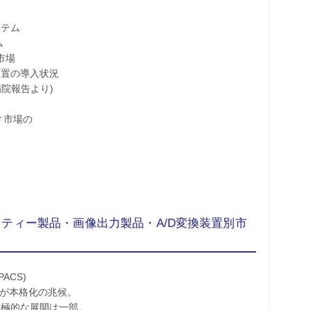
テム
ム
市場
置の導入状況
院報告より)
ィ市場の
リティー製品・画像出力製品・A/D変換装置別市
ACS)
件が本格化の兆候。
極的な展開は一部。