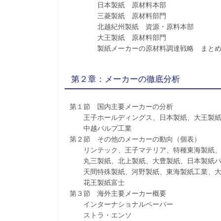
日本製紙 原材料本部
三菱製紙 原材料部門
北越紀州製紙 資源・原料本部
大王製紙 原材料部門
製紙メーカーの原材料調達戦略 まと
第２章：メーカーの徹底分析
第１節 国内主要メーカーの分析
王子ホールディングス、日本製紙、大王製紙
中越パルプ工業
第２節 その他のメーカーの動向（個表）
リンテック、王子マテリア、特種東海製紙、
丸三製紙、北上製紙、大豊製紙、日本製紙パ
天間特殊製紙、河野製紙、東海製紙工業、大
花王製紙富士
第３節 海外主要メーカー概要
インターナショナルペーパー
ストラ・エンソ