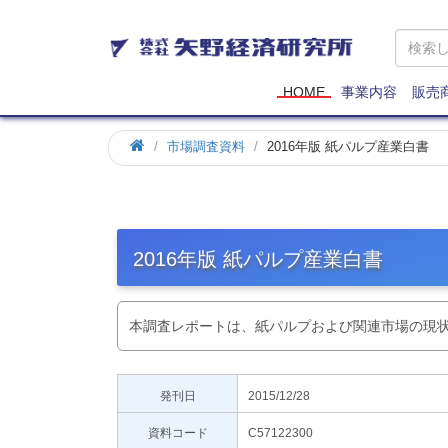
矢
野
経
済
HOME
事業内容
販売
研
究
市場調査資料
2016年版 紙パルプ産業白書
所
2016年版 紙パルプ産業白書
本調査レポートは、紙パルプおよび関連市場の現
発刊日
2015/12/28
資料コード
C57122300