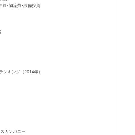
･物流費･設備投資
表
キング（2014年）
スカンパニー