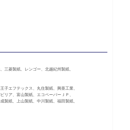
め
、三菱製紙、レンゴー、北越紀州製紙、
王子エフテックス、丸住製紙、興亜工業、
ピリア、富山製紙、エコペーパーＪＰ、
成製紙、上山製紙、中川製紙、福田製紙、