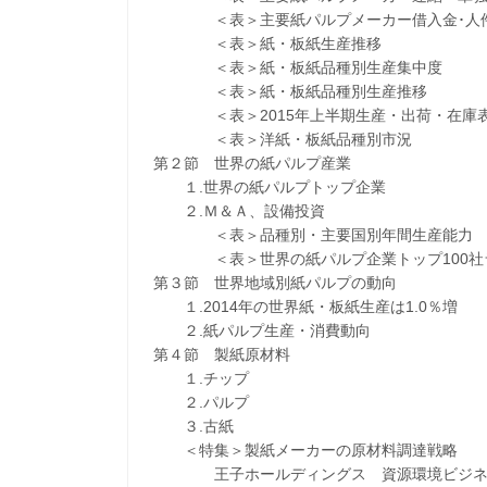
＜表＞主要紙パルプメーカー借入金･人件費
＜表＞紙・板紙生産推移
＜表＞紙・板紙品種別生産集中度
＜表＞紙・板紙品種別生産推移
＜表＞2015年上半期生産・出荷・在庫
＜表＞洋紙・板紙品種別市況
第２節 世界の紙パルプ産業
１.世界の紙パルプトップ企業
２.Ｍ＆Ａ、設備投資
＜表＞品種別・主要国別年間生産能力
＜表＞世界の紙パルプ企業トップ100社ラン
第３節 世界地域別紙パルプの動向
１.2014年の世界紙・板紙生産は1.0％増
２.紙パルプ生産・消費動向
第４節 製紙原材料
１.チップ
２.パルプ
３.古紙
＜特集＞製紙メーカーの原材料調達戦略
王子ホールディングス 資源環境ビジネ