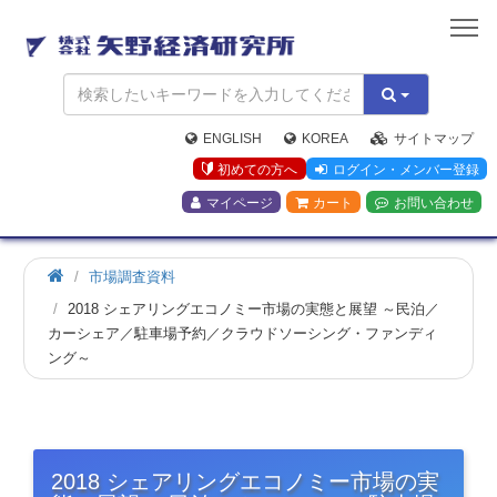
矢
野
経
済
研
究
ENGLISH
KOREA
サイトマップ
所
初めての方へ
ログイン・メンバー登録
マイページ
カート
お問い合わせ
市場調査資料
2018 シェアリングエコノミー市場の実態と展望 ～民泊／
カーシェア／駐車場予約／クラウドソーシング・ファンディ
ング～
2018 シェアリングエコノミー市場の実