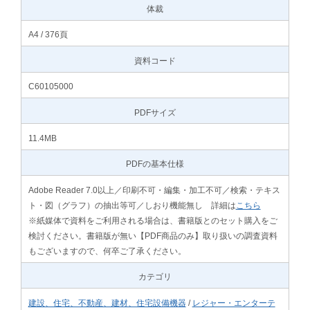
体裁
A4 / 376頁
資料コード
C60105000
PDFサイズ
11.4MB
PDFの基本仕様
Adobe Reader 7.0以上／印刷不可・編集・加工不可／検索・テキス
ト・図（グラフ）の抽出等可／しおり機能無し 詳細は
こちら
※紙媒体で資料をご利用される場合は、書籍版とのセット購入をご
検討ください。書籍版が無い【PDF商品のみ】取り扱いの調査資料
もございますので、何卒ご了承ください。
カテゴリ
建設、住宅、不動産、建材、住宅設備機器
/
レジャー・エンターテ