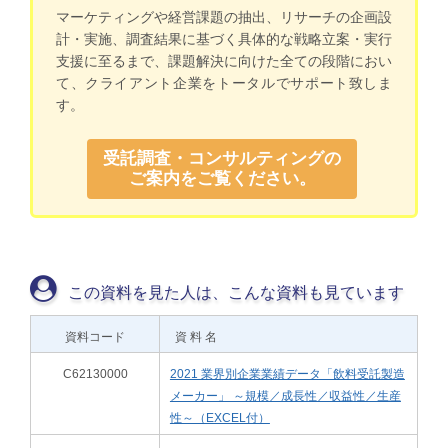
マーケティングや経営課題の抽出、リサーチの企画設
計・実施、調査結果に基づく具体的な戦略立案・実行
支援に至るまで、課題解決に向けた全ての段階におい
て、クライアント企業をトータルでサポート致しま
す。
受託調査・コンサルティングの
ご案内をご覧ください。
この資料を見た人は、こんな資料も見ています
資料コード
資 料 名
C62130000
2021 業界別企業業績データ「飲料受託製造
メーカー」 ～規模／成長性／収益性／生産
性～（EXCEL付）