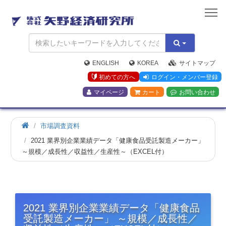
矢
野
経
済
研
究
ENGLISH
KOREA
サイトマップ
所
初めての方へ
ログイン・メンバー登録
マイページ
カート
お問い合わせ
市場調査資料
2021 業界別企業業績データ「健康食品受託製造メーカー」
～規模／成長性／収益性／生産性～（EXCEL付）
2021 業界別企業業績データ「健康食品
受託製造メーカー」 ～規模／成長性／