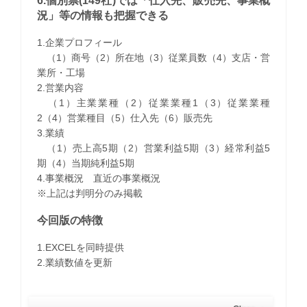
6.個別票(149社)では「仕入先、販売先、事業概
況」等の情報も把握できる
1.企業プロフィール
（1）商号（2）所在地（3）従業員数（4）支店・営
業所・工場
2.営業内容
（1）主業業種（2）従業業種1（3）従業業種
2（4）営業種目（5）仕入先（6）販売先
3.業績
（1）売上高5期（2）営業利益5期（3）経常利益5
期（4）当期純利益5期
4.事業概況 直近の事業概況
※上記は判明分のみ掲載
今回版の特徴
1.EXCELを同時提供
2.業績数値を更新