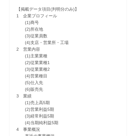
【掲載データ項目(判明分のみ)】
1 企業プロフィール
(1)商号
(2)所在地
(3)従業員数
(4)支店・営業所・工場
2 営業内容
(1)主業業種
(2)従業業種1
(3)従業業種2
(4)営業種目
(5)仕入先
(6)販売先
3 業績
(1)売上高5期
(2)営業利益5期
(3)経常利益5期
(4)当期純利益5期
4 事業概況
直近の事業概況