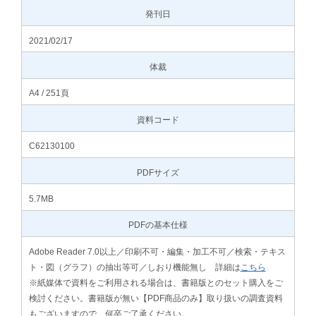
発刊日
2021/02/17
体裁
A4 / 251頁
資料コード
C62130100
PDFサイズ
5.7MB
PDFの基本仕様
Adobe Reader 7.0以上／印刷不可・編集・加工不可／検索・テキス
ト・図（グラフ）の抽出等可／しおり機能無し 詳細は
こちら
※紙媒体で資料をご利用される場合は、書籍版とのセット購入をご
検討ください。書籍版が無い【PDF商品のみ】取り扱いの調査資料
もございますので、何卒ご了承ください。