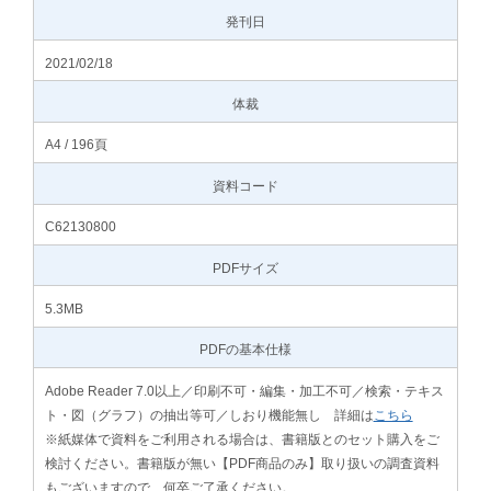
発刊日
2021/02/18
体裁
A4 / 196頁
資料コード
C62130800
PDFサイズ
5.3MB
PDFの基本仕様
Adobe Reader 7.0以上／印刷不可・編集・加工不可／検索・テキス
ト・図（グラフ）の抽出等可／しおり機能無し 詳細は
こちら
※紙媒体で資料をご利用される場合は、書籍版とのセット購入をご
検討ください。書籍版が無い【PDF商品のみ】取り扱いの調査資料
もございますので、何卒ご了承ください。