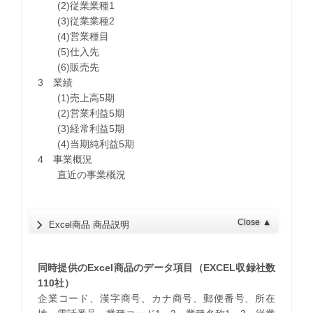
(2)従業業種1
(3)従業業種2
(4)営業種目
(5)仕入先
(6)販売先
3 業績
(1)売上高5期
(2)営業利益5期
(3)経常利益5期
(4)当期純利益5期
4 事業概況
直近の事業概況
Close
▲
Excel商品 商品説明
同時提供のExcel商品のデータ項目（EXCEL収録社数
110社）
企業コード、漢字商号、カナ商号、郵便番号、所在