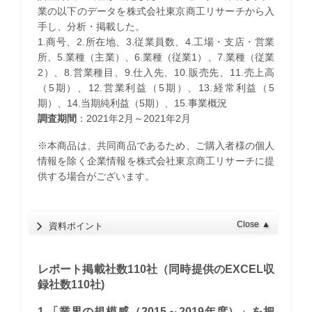
業の以下のデータを株式会社東京商工リサーチから入
手し、分析・掲載した。
1.商号、2.所在地、3.従業員数、4.工場・支店・営業
所、5.業種（主業）、6.業種（従業1）、7.業種（従業
2）、8.営業種目、9.仕入先、10.販売先、11.売上高
（5期）、12.営業利益（5期）、13.経常利益（5
期）、14.当期純利益（5期）、15.事業概況
調査期間
：2021年2月～2021年2月
※本商品は、共同商品であるため、ご購入者様の個人
情報を除く企業情報を株式会社東京商工リサーチに提
供する場合がございます。
Close
▲
資料ポイント
レポート掲載社数110社（同時提供のEXCEL収
録社数110社)
1.「業界の規模感（2015～2019年度）」を把