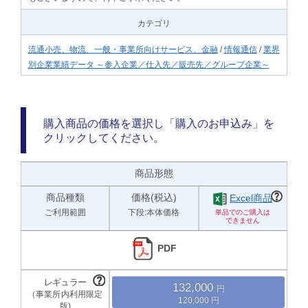
カテゴリ
流通小売、物流、一般・事業所向けサービス、金融
/
情報通信
/
業界
別企業業績データ ～参入企業／仕入先／販売先／グループ企業～
購入商品の価格を選択し「購入のお申込み」を
クリックしてください。
商品形態
商品種類
価格(税込)
Excel商品
ご利用範囲
下段:本体価格
PDF
132,000
120,000