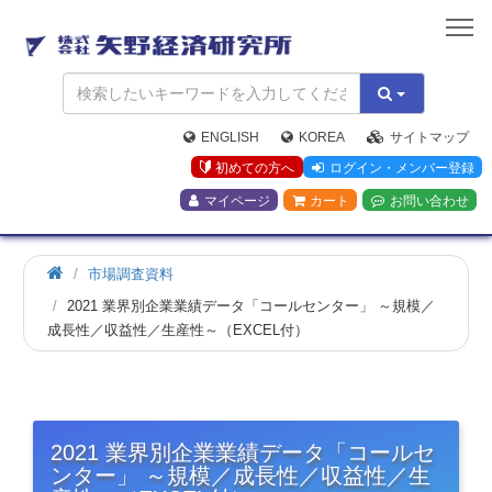
矢
野
経
済
研
究
ENGLISH
KOREA
サイトマップ
所
初めての方へ
ログイン・メンバー登録
マイページ
カート
お問い合わせ
市場調査資料
2021 業界別企業業績データ「コールセンター」 ～規模／
成長性／収益性／生産性～（EXCEL付）
2021 業界別企業業績データ「コールセ
ンター」 ～規模／成長性／収益性／生