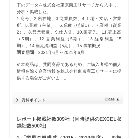
下のデータを株式会社東京商工リサーチから入手し、
分析・掲載した。
1.商号、2.所在地、3.従業員数、4.工場・支店・営業
所、5.業種（主業）、6.業種（従業1）、7.業種（従業
2）、8.営業種目、9.仕入先、10.販売先、11.売上高
（5期）、12.営業利益（5期）、13.経常利益（5
期）、14.当期純利益（5期）、15.事業概況
調査期間
：2021年6月～2021年6月
※本商品は、共同商品であるため、ご購入者様の個人
情報を除く企業情報を株式会社東京商工リサーチに提
供する場合がございます。
Close
▲
資料ポイント
レポート掲載社数309社（同時提供のEXCEL収
録社数500社)
1.「業界の規模感（2015～2019年度）」を把