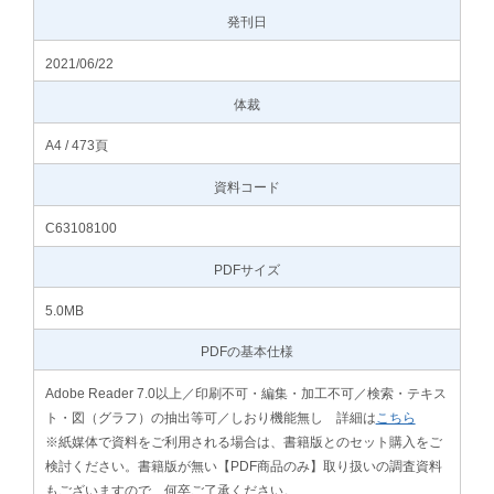
発刊日
2021/06/22
体裁
A4 / 473頁
資料コード
C63108100
PDFサイズ
5.0MB
PDFの基本仕様
Adobe Reader 7.0以上／印刷不可・編集・加工不可／検索・テキス
ト・図（グラフ）の抽出等可／しおり機能無し 詳細は
こちら
※紙媒体で資料をご利用される場合は、書籍版とのセット購入をご
検討ください。書籍版が無い【PDF商品のみ】取り扱いの調査資料
もございますので、何卒ご了承ください。