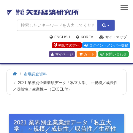
矢
野
経
済
研
究
ENGLISH
KOREA
サイトマップ
所
初めての方へ
ログイン・メンバー登録
マイページ
カート
お問い合わせ
市場調査資料
2021 業界別企業業績データ「私立大学」 ～規模／成長性
／収益性／生産性～（EXCEL付）
2021 業界別企業業績データ「私立大
学」 ～規模／成長性／収益性／生産性