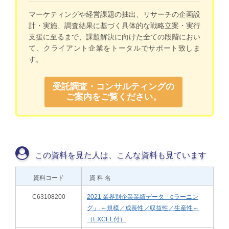
マーケティングや経営課題の抽出、リサーチの企画設
計・実施、調査結果に基づく具体的な戦略立案・実行
支援に至るまで、課題解決に向けた全ての段階におい
て、クライアント企業をトータルでサポート致しま
す。
受託調査・コンサルティングの
ご案内をご覧ください。
この資料を見た人は、こんな資料も見ています
資料コード
資 料 名
C63108200
2021 業界別企業業績データ「eラーニン
グ」 ～規模／成長性／収益性／生産性～
（EXCEL付）