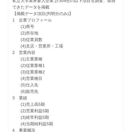
私立大学業界参入企業 計309社の以下項目を調査、取得
できたデータを掲載
【掲載データ項目(判明分のみ)】
1 企業プロフィール
(1)商号
(2)所在地
(3)従業員数
(4)支店・営業所・工場
2 営業内容
(1)主業業種
(2)従業業種1
(3)従業業種2
(4)営業種目
(5)仕入先
(6)販売先
3 業績
(1)売上高5期
(2)営業利益5期
(3)経常利益5期
(4)当期純利益5期
4 事業概況