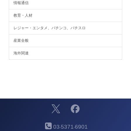
情報通信
教育・人材
レジャー・エンタメ、パチンコ、パチスロ
産業全般
海外関連
03
5371
6901
-
-