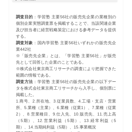
調査目的
：学習塾 主要56社の販売先企業の業種別の
個別企業実態調査票を掲載することで、当該関連企業
及び担当者に経営戦略策定における参考データを提供
する。
調査対象
：国内学習塾 主要56社いずれかの販売先企
業442社
※「販売先企業」とは、「学習塾 主要56社」が販売
先として回答した企業のことである。
※株式会社東京商工リサーチの調査により把握できた
範囲の情報である。
調査方法
：学習塾 主要56社の販売先企業の以下デー
タを株式会社東京商工リサーチから入手し、個別票に
掲載した。
1.商号、2.所在地、3.従業員数、4.工場・支店・営業
所、5.業種（主業）、6.業種（従業1）、7.業種（従業
2）、8.営業種目、9.仕入先、10.販売先、11.売上高
（5期）、12.営業利益（5期）、13.経常利益（5
期）、14.当期純利益（5期）、15.事業概況