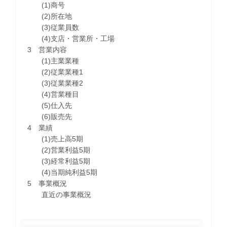
(1)商号
(2)所在地
(3)従業員数
(4)支店・営業所・工場
3 営業内容
(1)主業業種
(2)従業業種1
(3)従業業種2
(4)営業種目
(5)仕入先
(6)販売先
4 業績
(1)売上高5期
(2)営業利益5期
(3)経常利益5期
(4)当期純利益5期
5 事業概況
直近の事業概況