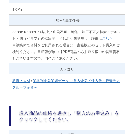
4.0MB
PDFの基本仕様
Adobe Reader 7.0以上／印刷不可・編集・加工不可／検索・テキス
ト・図（グラフ）の抽出等可／しおり機能無し 詳細は
こちら
※紙媒体で資料をご利用される場合は、書籍版とのセット購入をご
検討ください。書籍版が無い【PDF商品のみ】取り扱いの調査資料
もございますので、何卒ご了承ください。
カテゴリ
教育・人材
/
業界別企業業績データ ～参入企業／仕入先／販売先／
グループ企業～
購入商品の価格を選択し「購入のお申込み」を
クリックしてください。