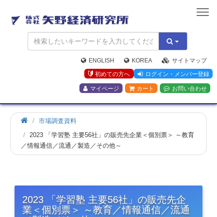
矢
野
経
済
研
究
ENGLISH
KOREA
サイトマップ
所
初めての方へ
ログイン・メンバー登録
マイページ
カート
お問い合わせ
市場調査資料
2023 「学習塾 主要56社」の販売先企業＜個別票＞ ～教育
／情報通信／流通／製造／その他～
2023 「学習塾 主要56社」の販売先企
業＜個別票＞ ～教育／情報通信／流通