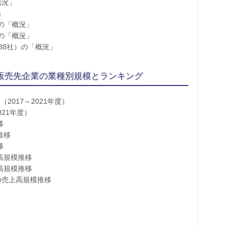
概況」
」
の「概況」
の「概況」
38社）の「概況」
」販売先企業の業種別規模とランキング
2017～2021年度）
021年度）
移
推移
移
高規模推移
高規模推移
の売上高規模推移