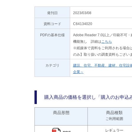
発刊日
2023/03/08
資料コード
C64134020
PDFの基本仕様
Adobe Reader 7.0以上／
機能無し 詳細は
こちら
※紙媒体で資料をご利用される場合は
のみ】取り扱いの調査資料もござい
カテゴリ
建設、住宅、不動産、建材、住宅設
企業～
購入商品の価格を選択し「購入のお申込
商品形態
商品種類
ご利用範囲