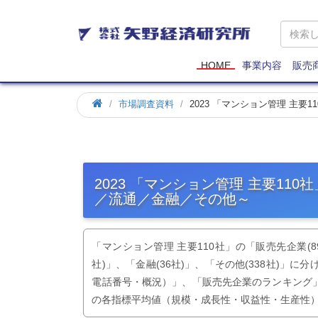
矢
野
経
済
HOME
事業内容
販売
研
究
市場調査資料
2023 「マンション管理 主
所
2023 「マンション管理 主要11
／流通／金融／その他～
「マンション管理 主要110社」の「販売先企業(897
社)」、「金融(36社)」、「その他(338社)」
電話番号・概況）」、「販売先企業のランキング」、
の各指標平均値（規模・成長性・収益性・生産性