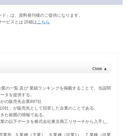
ロード」は、資料発刊後のご提供になります。
サービスとは 詳細は
こちら
Close
▲
企業の一覧 及び 業績ランキングを掲載することで、当該関
データを提供する。
かの販売先企業897社
110社」が販売先として回答した企業のことである。
できた範囲の情報である。
先企業の以下データを株式会社東京商工リサーチから入手し、
・営業所、5.業種（主業）、6.業種（従業1）、7.業種（従業