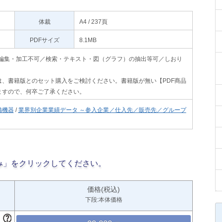
体裁
A4 / 237頁
PDFサイズ
8.1MB
印刷不可・編集・加工不可／検索・テキスト・図（グラフ）の抽出等可／しおり
、書籍版とのセット購入をご検討ください。書籍版が無い【PDF商品
ますので、何卒ご了承ください。
備機器
/
業界別企業業績データ ～参入企業／仕入先／販売先／グループ
み」をクリックしてください。
価格(税込)
下段:本体価格