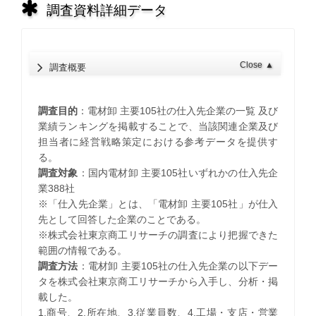
調査資料詳細データ
Close
▲
調査概要
調査目的
：電材卸 主要105社の仕入先企業の一覧 及び
業績ランキングを掲載することで、当該関連企業及び
担当者に経営戦略策定における参考データを提供す
る。
調査対象
：国内電材卸 主要105社いずれかの仕入先企
業388社
※「仕入先企業」とは、「電材卸 主要105社」が仕入
先として回答した企業のことである。
※株式会社東京商工リサーチの調査により把握できた
範囲の情報である。
調査方法
：電材卸 主要105社の仕入先企業の以下デー
タを株式会社東京商工リサーチから入手し、分析・掲
載した。
1.商号、2.所在地、3.従業員数、4.工場・支店・営業