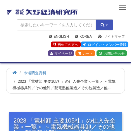
矢
野
経
済
研
究
ENGLISH
KOREA
サイトマップ
所
初めての方へ
ログイン・メンバー登録
マイページ
カート
お問い合わせ
市場調査資料
2023 「電材卸 主要105社」の仕入先企業＜一覧＞ ～電気
機械器具卸／その他卸／配電盤他製造／その他製造／他～
2023 「電材卸 主要105社」の仕入先企
業＜一覧＞ ～電気機械器具卸／その他