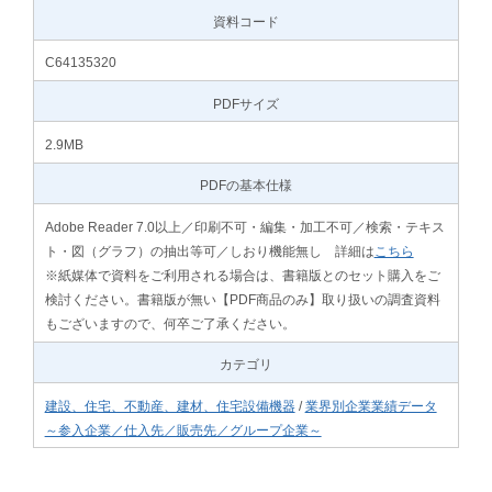
資料コード
C64135320
PDFサイズ
2.9MB
PDFの基本仕様
Adobe Reader 7.0以上／印刷不可・編集・加工不可／検索・テキス
ト・図（グラフ）の抽出等可／しおり機能無し 詳細は
こちら
※紙媒体で資料をご利用される場合は、書籍版とのセット購入をご
検討ください。書籍版が無い【PDF商品のみ】取り扱いの調査資料
もございますので、何卒ご了承ください。
カテゴリ
建設、住宅、不動産、建材、住宅設備機器
/
業界別企業業績データ
～参入企業／仕入先／販売先／グループ企業～