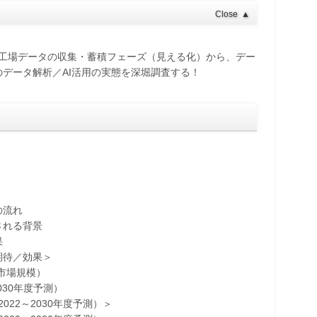
Close
▲
、工場データの収集・蓄積フェーズ（見える化）から、デー
データ解析／AI活用の実態を深堀調査する！
の流れ
される背景
果
待／効果＞
T市場規模）
30年度予測）
2～2030年度予測）＞