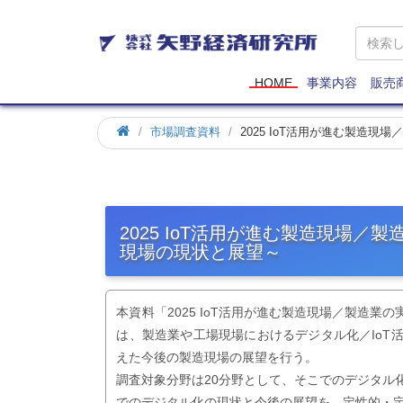
矢
野
経
済
HOME
事業内容
販売
研
究
市場調査資料
2025 IoT活用が進む製造現
所
2025 IoT活用が進む製造現場／製
現場の現状と展望～
本資料「2025 IoT活用が進む製造現場／製造業
は、製造業や工場現場におけるデジタル化／IoT
えた今後の製造現場の展望を行う。
調査対象分野は20分野として、そこでのデジタル
でのデジタル化の現状と今後の展望を、定性的・