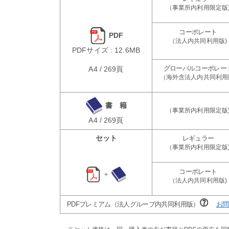
PDF
PDFサイズ : 12.6MB
A4 / 269頁
書 籍
A4 / 269頁
セット
＋
PDFプレミアム（法人グループ内共同利用版）
お問