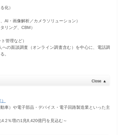
える化）
、AI・画像解析／カメラソリューション）
タリング、CBM）
ット管理など）
人への面談調査（オンライン調査含む）を中心に、電話調
いる。
Close
▲
年）
自動車）や電子部品・デバイス・電子回路製造業といった主
.2％増の1兆8,420億円を見込む～