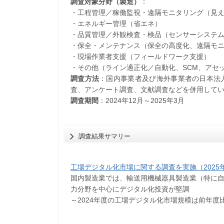
調査対象分野（製造）
：
・工程管理／稼働監視・遠隔モニタリング（見
・エネルギー管理（省エネ）
・品質管理／外観検査・検品（センサーシステム
・保全・メンテナンス（保全の高度化、遠隔モニ
・現場作業者支援（フィールドワーク支援）
・その他（ライン適正化／自動化、SCM、アセ
調査方法
：国内事業者及び海外事業者の日本法
査、アンケート調査、文献調査などを併用して
調査期間
：2024年12月～2025年3月
調査結果サマリー
工場デジタル化市場に関する調査を実施（2025
国内製造業では、輸送用機械器具製造業（特に
力分野を中心にデジタル化投資が堅調 ​
​～2024年度の工場デジタル化市場規模は前年度比4