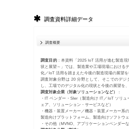
調査資料詳細データ
調査概要
調査目的
：本資料「2025 IoT 活用が進む製造
状と展望～」では、製造業や工場現場におけるデ
化／IoT 活用を踏まえた今後の製造現場の展望
調査対象分野は 20 分野として、そこでのデジ
し、工場でのデジタル化の現状と今後の展望を
調査対象企業（対象ソリューションなど）
：
・IT ベンダー・SIer（製造向け IT／IoT
ェア、ソリューション・サービスなど）
・機器・装置メーカー／機器・装置メーカー系の情
製造向けプラットフォーム、製造向けソフトウ
・その他（MVNO、アプリケーションベンダー