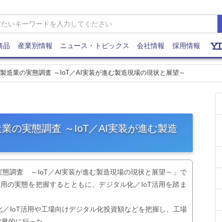
商品
産業別情報
ニュース・トピックス
会社情報
採用情報
場／製造業の実態調査 ～IoT／AI実装が進む製造現場の現状と展望～
造業の実態調査 ～IoT／AI実装が進む製造
の実態調査 ～IoT／AI実装が進む製造現場の現状と展望～」で
活用の実態を把握するとともに、デジタル化／IoT活用を踏ま
化／IoT活用や工場向けデジタル化投資額などを把握し、工場
定量的に行った。