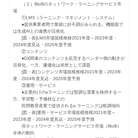
（２）BtoBのネットワーク・ラーニングサービス市
場
①LMS（ラーニング・マネジメント・システム）
●提供事業者間で業績に好不調がみられる。機能面で
は生成AIとの連携が活発化
[図・表]LMS市場規模推移2021年度～2023年度・
2024年度見込・2025年度予測
②コンテンツ
●DX関連のコンテンツを拡充するベンダー側の動きが
活発化。一方、廉価化は依然として課題
[図・表]コンテンツ市場規模推移2021年度～2023年
度・2024年度見込・2025年度予測
③運用・サービス
●企業向けのeラーニングは堅調な需要を維持する一
方、学習塾・予備校などの
民間教育産業で提供されるe ラーニングは軟調傾向
[図・表]運用・サービス市場規模推移2021年度～
2023年度・2024年度見込・2025年度予測
④ネットワーク・ラーニングサービス市場（BtoB）
全体の動向