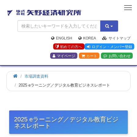
矢
野
経
済
研
究
ENGLISH
KOREA
サイトマップ
所
初めての方へ
ログイン・メンバー登録
マイページ
カート
お問い合わせ
市場調査資料
2025 eラーニング／デジタル教育ビジネスレポート
2025 eラーニング／デジタル教育ビジ
ネスレポート