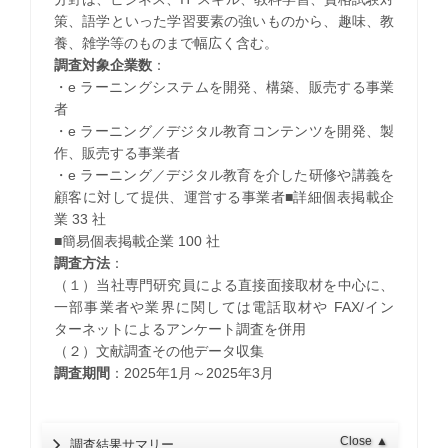
策、語学といった学習要素の強いものから、趣味、教
養、雑学等のものまで幅広く含む。
調査対象企業数
：
・e ラーニングシステムを開発、構築、販売する事業
者
・e ラーニング／デジタル教育コンテンツを開発、製
作、販売する事業者
・e ラーニング／デジタル教育を介した研修や講義を
顧客に対して提供、運営する事業者■詳細個表掲載企
業 33 社
■簡易個表掲載企業 100 社
調査方法
：
（１）当社専門研究員による直接面接取材を中心に、
一部事業者や業界に関しては電話取材や FAX/イン
ターネットによるアンケート調査を併用
（２）文献調査その他データ収集
調査期間
：2025年1月～2025年3月
Close
▲
調査結果サマリー