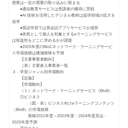
授業は一定の需要の取り込みに留まる
●通信教育サービスは受講者の獲得に苦戦
●AI 技術を活用したデジタル教材は提供領域の拡大を
追求
●英語学習では英会話アプリサービスが成長
●依然として個人を対象とするeラーニングサービス
は収益性をどこに求めるかが課題
●2025年度のBtoCネットワーク・ラーニングサービ
ス市場規模は微減推移を予測
【主要事業者動向】
［表］主要参入事業者一覧
３．学習ジャンル別市場動向
【定義】
【市場動向】
（１）ネットワーク・ラーニングサービス（BtoB）
①ビジネス
［図・表］ビジネス向けeラーニングコンテンツ
（BtoB）の市場規模
推移2021年度～2023年度・2024年度見込・
2025年度予測