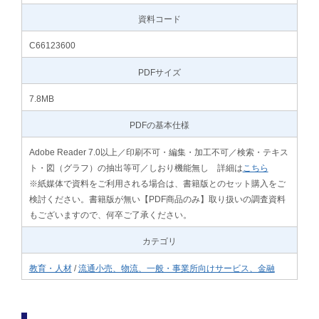
資料コード
C66123600
PDFサイズ
7.8MB
PDFの基本仕様
Adobe Reader 7.0以上／印刷不可・編集・加工不可／検索・テキス
ト・図（グラフ）の抽出等可／しおり機能無し 詳細は
こちら
※紙媒体で資料をご利用される場合は、書籍版とのセット購入をご
検討ください。書籍版が無い【PDF商品のみ】取り扱いの調査資料
もございますので、何卒ご了承ください。
カテゴリ
教育・人材
/
流通小売、物流、一般・事業所向けサービス、金融