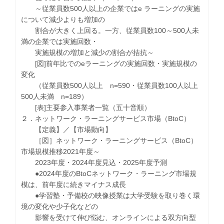
～従業員数500人以上の企業ではe ラーニングの実施
について減少よりも増加の
割合が大きく上回る。一方、従業員数100～500人未
満の企業では実施回数・
実施規模の増加と減少の割合が拮抗～
[図]前年比でのeラーニングの実施回数・実施規模の
変化
（従業員数500人以上 n=590・従業員数100人以上
500人未満 n=189）
[表]主要参入事業者一覧（五十音順）
２．ネットワーク・ラーニングサービス市場（BtoC）
【定義】／【市場動向】
［図］ネットワーク・ラーニングサービス（BtoC）
市場規模推移2021年度～
2023年度・2024年度見込・2025年度予測
●2024年度のBtoCネットワーク・ラーニング市場規
模は、前年度に続きマイナス成長
●学習塾・予備校の映像授業は大学受験を取り巻く環
境の変化や少子化などの
影響を受けて伸び悩む、オンラインによる双方向型