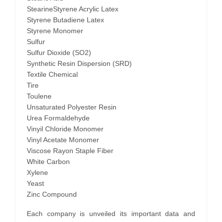
StearineStyrene Acrylic Latex
Styrene Butadiene Latex
Styrene Monomer
Sulfur
Sulfur Dioxide (SO2)
Synthetic Resin Dispersion (SRD)
Textile Chemical
Tire
Toulene
Unsaturated Polyester Resin
Urea Formaldehyde
Vinyil Chloride Monomer
Vinyl Acetate Monomer
Viscose Rayon Staple Fiber
White Carbon
Xylene
Yeast
Zinc Compound
Each company is unveiled its important data and