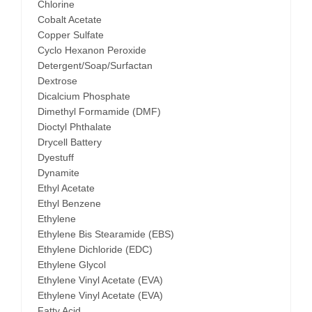
Chlorine
Cobalt Acetate
Copper Sulfate
Cyclo Hexanon Peroxide
Detergent/Soap/Surfactan
Dextrose
Dicalcium Phosphate
Dimethyl Formamide (DMF)
Dioctyl Phthalate
Drycell Battery
Dyestuff
Dynamite
Ethyl Acetate
Ethyl Benzene
Ethylene
Ethylene Bis Stearamide (EBS)
Ethylene Dichloride (EDC)
Ethylene Glycol
Ethylene Vinyl Acetate (EVA)
Ethylene Vinyl Acetate (EVA)
Fatty Acid