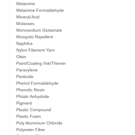
Melamine
Melamine Formaldehyde
Mineral Acid
Molasses
Monosodium Glutamate
Mosquito Repellent
Naphtha
Nylon Filament Yarn
Olein
Paint/Coating /Ink/Thinner
Paraxylene
Pesticide
Phenol Formaldehyde
Phenolic Resin
Phtalic Anhydride
Pigment
Plastic Compound
Plastic Foam
Poly Aluminium Chloride
Polyester Fiber