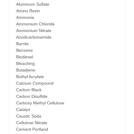
Aluminum Sulfate
Amino Resin
Ammonia
Ammonium Chloride
Ammonium Nitrate
Azodicarbonamide
Barrite
Benzene
Biodiesel
Bleaching
Butadiene
Buthyl Acrylate
Calcium Compound
Carbon Black
Carbon Disulfide
Carboxy Methyl Cellulose
Catalys
Caustic Soda
Cellulose Nitrate
Cement Portland