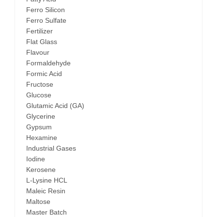
Ferro Silicon
Ferro Sulfate
Fertilizer
Flat Glass
Flavour
Formaldehyde
Formic Acid
Fructose
Glucose
Glutamic Acid (GA)
Glycerine
Gypsum
Hexamine
Industrial Gases
Iodine
Kerosene
L-Lysine HCL
Maleic Resin
Maltose
Master Batch