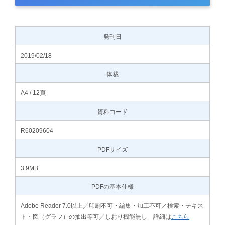
発刊日
2019/02/18
体裁
A4 / 12頁
資料コード
R60209604
PDFサイズ
3.9MB
PDFの基本仕様
Adobe Reader 7.0以上／印刷不可・編集・加工不可／検索・テキス
ト・図（グラフ）の抽出等可／しおり機能無し 詳細は
こちら