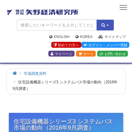
矢
野
経
済
研
究
ENGLISH
KOREA
サイトマップ
所
初めての方へ
ログイン・メンバー登録
マイページ
カート
お問い合わせ
市場調査資料
住宅設備機器シリーズ3 システムバス市場の動向（2018年
9月調査）
住宅設備機器シリーズ3 システムバス
市場の動向（2018年9月調査）