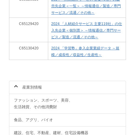
売先企業＜一覧＞ ～情報通信／製造／専門
サービス／流通／その他～
C65129420
2024 「人材紹介サービス 主要119社」の仕
入先企業＜個別票＞ ～情報通信／専門サー
ビス／製造／流通／その他～
C65130420
2024 「学習塾」参入企業業績データ ～規
模／成長性／収益性／生産性～
産業別情報
ファッション、スポーツ、美容、
生活雑貨、その他消費財
食品、アグリ、バイオ
建設、住宅、不動産、建材、住宅設備機器