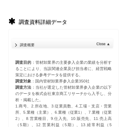
調査資料詳細データ
Close
▲
調査概要
調査目的
：管材卸業界の主要参入企業の業績を分析す
ることにより、当該関連企業及び担当者に、経営戦略
策定における参考データを提供する。
調査対象
：国内管材卸業界参入企業350社
調査方法
：当社が選定した管材卸業界参入企業の以下
のデータを株式会社東京商工リサーチから入手し、分
析・掲載した。
1.商号、2.所在地、3.従業員数、4.工場・支店・営業
所、5.業種（主業）、6.業種（従業1）、7.業種（従業
2）、8.営業種目、9.仕入先、10.販売先、11.売上高
（5期）、12.営業利益（5期）、13.経常利益（5