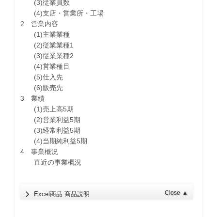
(3)従業員数
(4)支店・営業所・工場
2 営業内容
(1)主業業種
(2)従業業種1
(3)従業業種2
(4)営業種目
(5)仕入先
(6)販売先
3 業績
(1)売上高5期
(2)営業利益5期
(3)経常利益5期
(4)当期純利益5期
4 事業概況
直近の事業概況
Close
▲
Excel商品 商品説明