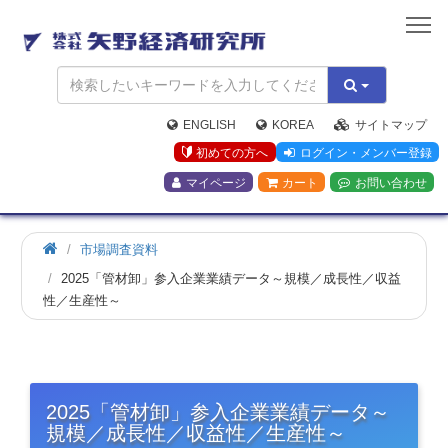
矢
野
経
済
研
究
ENGLISH
KOREA
サイトマップ
所
初めての方へ
ログイン・メンバー登録
マイページ
カート
お問い合わせ
市場調査資料
2025「管材卸」参入企業業績データ～規模／成長性／収益
性／生産性～
2025「管材卸」参入企業業績データ～
規模／成長性／収益性／生産性～