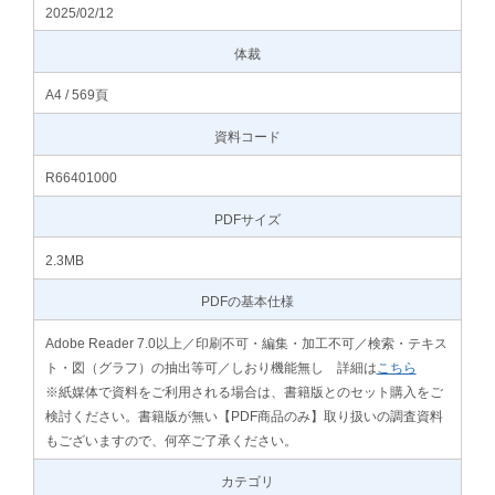
2025/02/12
体裁
A4 / 569頁
資料コード
R66401000
PDFサイズ
2.3MB
PDFの基本仕様
Adobe Reader 7.0以上／印刷不可・編集・加工不可／検索・テキス
ト・図（グラフ）の抽出等可／しおり機能無し 詳細は
こちら
※紙媒体で資料をご利用される場合は、書籍版とのセット購入をご
検討ください。書籍版が無い【PDF商品のみ】取り扱いの調査資料
もございますので、何卒ご了承ください。
カテゴリ