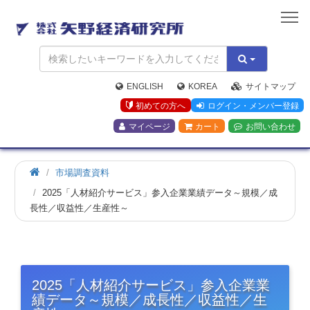
矢
野
経
済
研
究
ENGLISH
KOREA
サイトマップ
所
初めての方へ
ログイン・メンバー登録
マイページ
カート
お問い合わせ
市場調査資料
2025「人材紹介サービス」参入企業業績データ～規模／成
長性／収益性／生産性～
2025「人材紹介サービス」参入企業業
績データ～規模／成長性／収益性／生