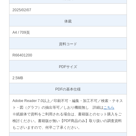
2025/02/07
体裁
A4 / 709頁
資料コード
R66401200
PDFサイズ
2.5MB
PDFの基本仕様
Adobe Reader 7.0以上／印刷不可・編集・加工不可／検索・テキス
ト・図（グラフ）の抽出等可／しおり機能無し 詳細は
こちら
※紙媒体で資料をご利用される場合は、書籍版とのセット購入をご
検討ください。書籍版が無い【PDF商品のみ】取り扱いの調査資料
もございますので、何卒ご了承ください。