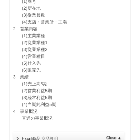
(1)商号
(2)所在地
(3)従業員数
(4)支店・営業所・工場
2 営業内容
(1)主業業種
(2)従業業種1
(3)従業業種2
(4)営業種目
(5)仕入先
(6)販売先
3 業績
(1)売上高5期
(2)営業利益5期
(3)経常利益5期
(4)当期純利益5期
4 事業概況
直近の事業概況
Close
▲
Excel商品 商品説明