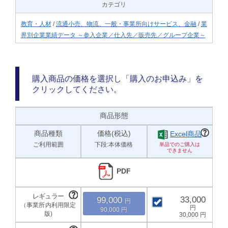
カテゴリ
教育・人材
/
流通小売、物流、一般・事業所向けサービス、金融
/
業
界別企業業績データ ～参入企業／仕入先／販売先／グループ企業～
購入商品の価格を選択し「購入のお申込み」を
クリックしてください。
商品形態
商品種類
価格(税込)
Excel商品
ご利用範囲
下段:本体価格
PDF
33,000
99,000
90,000
30,000