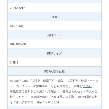
2026/05/12
体裁
A4 / 696頁
資料コード
R68400200
PDFサイズ
2.3MB
PDFの基本仕様
Adobe Reader 7.0以上／印刷不可・編集・加工不可／検索・テキス
ト・図（グラフ）の抽出等可／しおり機能無し 詳細は
こちら
※紙媒体で資料をご利用される場合は、書籍版とのセット購入をご
検討ください。書籍版が無い【PDF商品のみ】取り扱いの調査資料
もございますので、何卒ご了承ください。