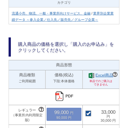
カテゴリ
流通小売、物流、一般・事業所向けサービス、金融
/
業界別企業業
績データ ～参入企業／仕入先／販売先／グループ企業～
購入商品の価格を選択し「購入のお申込み」を
クリックしてください。
商品形態
商品種類
価格(税込)
Excel商品
ご利用範囲
下段:本体価格
PDF
33,000
99,000
90,000
30,000