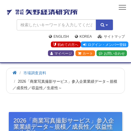
矢
野
経
済
研
究
ENGLISH
KOREA
サイトマップ
所
初めての方へ
ログイン・メンバー登録
マイページ
カート
お問い合わせ
市場調査資料
2026「商業写真撮影サービス」参入企業業績データ～規模
／成長性／収益性／生産性～
2026「商業写真撮影サービス」参入企
業業績データ～規模／成長性／収益性