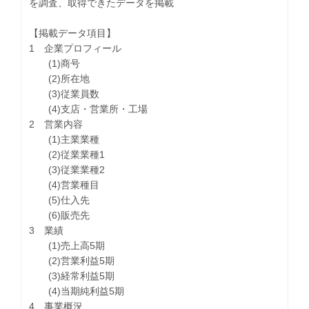
を調査、取得できたデータを掲載
【掲載データ項目】
1 企業プロフィール
(1)商号
(2)所在地
(3)従業員数
(4)支店・営業所・工場
2 営業内容
(1)主業業種
(2)従業業種1
(3)従業業種2
(4)営業種目
(5)仕入先
(6)販売先
3 業績
(1)売上高5期
(2)営業利益5期
(3)経常利益5期
(4)当期純利益5期
4 事業概況