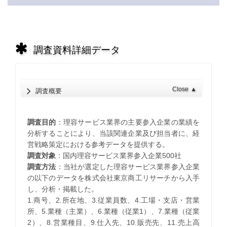
調査資料詳細データ
Close
▲
調査概要
調査目的
：理容サービス業界の主要参入企業の業績を
分析することにより、当該関連企業及び担当者に、経
営戦略策定における参考データを提供する。
調査対象
：国内理容サービス業界参入企業500社
調査方法
：当社が選定した理容サービス業界参入企業
の以下のデータを株式会社東京商工リサーチから入手
し、分析・掲載した。
1.商号、2.所在地、3.従業員数、4.工場・支店・営業
所、5.業種（主業）、6.業種（従業1）、7.業種（従業
2）、8.営業種目、9.仕入先、10.販売先、11.売上高