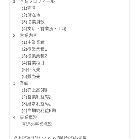
1 企業プロフィール
(1)商号
(2)所在地
(3)従業員数
(4)支店・営業所・工場
2 営業内容
(1)主業業種
(2)従業業種1
(3)従業業種2
(4)営業種目
(5)仕入先
(6)販売先
3 業績
(1)売上高5期
(2)営業利益5期
(3)経常利益5期
(4)当期純利益5期
4 事業概況
直近の事業概況
※上記項目はいずれも判明分のみ掲載