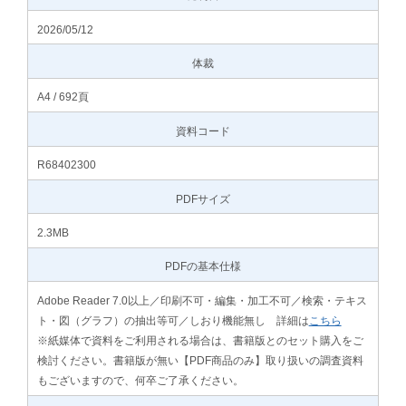
2026/05/12
体裁
A4 / 692頁
資料コード
R68402300
PDFサイズ
2.3MB
PDFの基本仕様
Adobe Reader 7.0以上／印刷不可・編集・加工不可／検索・テキス
ト・図（グラフ）の抽出等可／しおり機能無し 詳細は
こちら
※紙媒体で資料をご利用される場合は、書籍版とのセット購入をご
検討ください。書籍版が無い【PDF商品のみ】取り扱いの調査資料
もございますので、何卒ご了承ください。