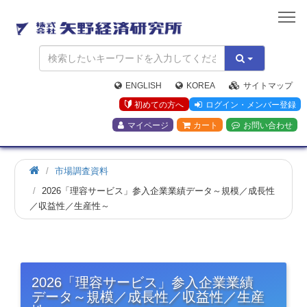
矢
野
経
済
研
究
ENGLISH
KOREA
サイトマップ
所
初めての方へ
ログイン・メンバー登録
マイページ
カート
お問い合わせ
市場調査資料
2026「理容サービス」参入企業業績データ～規模／成長性
／収益性／生産性～
2026「理容サービス」参入企業業績
データ～規模／成長性／収益性／生産