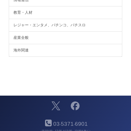
教育・人材
レジャー・エンタメ、パチンコ、パチスロ
産業全般
海外関連
03
5371
6901
-
-