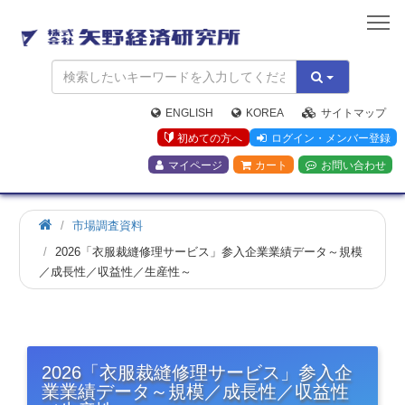
矢
野
経
済
研
究
ENGLISH
KOREA
サイトマップ
所
初めての方へ
ログイン・メンバー登録
マイページ
カート
お問い合わせ
市場調査資料
2026「衣服裁縫修理サービス」参入企業業績データ～規模
／成長性／収益性／生産性～
2026「衣服裁縫修理サービス」参入企
業業績データ～規模／成長性／収益性