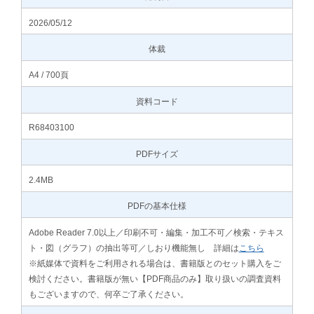
2026/05/12
体裁
A4 / 700頁
資料コード
R68403100
PDFサイズ
2.4MB
PDFの基本仕様
Adobe Reader 7.0以上／印刷不可・編集・加工不可／検索・テキス
ト・図（グラフ）の抽出等可／しおり機能無し 詳細は
こちら
※紙媒体で資料をご利用される場合は、書籍版とのセット購入をご
検討ください。書籍版が無い【PDF商品のみ】取り扱いの調査資料
もございますので、何卒ご了承ください。