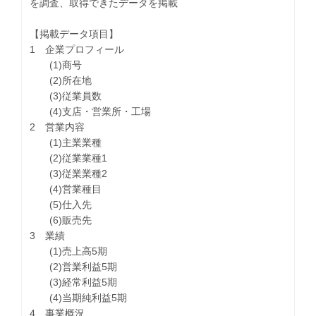
を調査、取得できたデータを掲載
【掲載データ項目】
1 企業プロフィール
(1)商号
(2)所在地
(3)従業員数
(4)支店・営業所・工場
2 営業内容
(1)主業業種
(2)従業業種1
(3)従業業種2
(4)営業種目
(5)仕入先
(6)販売先
3 業績
(1)売上高5期
(2)営業利益5期
(3)経常利益5期
(4)当期純利益5期
4 事業概況