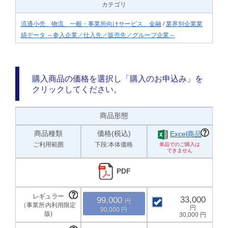
カテゴリ
流通小売、物流、一般・事業所向けサービス、金融
/
業界別企業業
績データ ～参入企業／仕入先／販売先／グループ企業～
購入商品の価格を選択し「購入のお申込み」を
クリックしてください。
商品形態
商品種類
価格(税込)
Excel商品
ご利用範囲
下段:本体価格
PDF
33,000
99,000
90,000
30,000