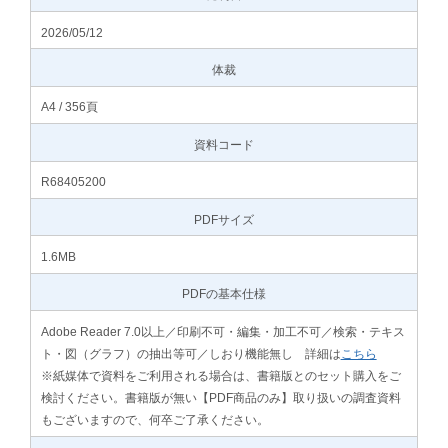
2026/05/12
体裁
A4 / 356頁
資料コード
R68405200
PDFサイズ
1.6MB
PDFの基本仕様
Adobe Reader 7.0以上／印刷不可・編集・加工不可／検索・テキス
ト・図（グラフ）の抽出等可／しおり機能無し 詳細は
こちら
※紙媒体で資料をご利用される場合は、書籍版とのセット購入をご
検討ください。書籍版が無い【PDF商品のみ】取り扱いの調査資料
もございますので、何卒ご了承ください。