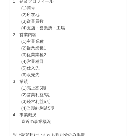
1 企業プロフィール
(1)商号
(2)所在地
(3)従業員数
(4)支店・営業所・工場
2 営業内容
(1)主業業種
(2)従業業種1
(3)従業業種2
(4)営業種目
(5)仕入先
(6)販売先
3 業績
(1)売上高5期
(2)営業利益5期
(3)経常利益5期
(4)当期純利益5期
4 事業概況
直近の事業概況
※上記項目はいずれも判明分のみ掲載