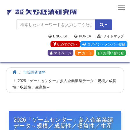
矢
野
経
済
研
究
ENGLISH
KOREA
サイトマップ
所
初めての方へ
ログイン・メンバー登録
マイページ
カート
お問い合わせ
市場調査資料
2026「ゲームセンター」参入企業業績データ～規模／成長
性／収益性／生産性～
2026「ゲームセンター」参入企業業績
データ～規模／成長性／収益性／生産