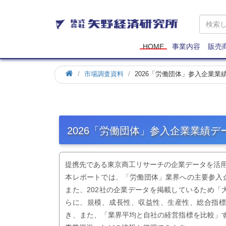
矢
野
経
済
HOME
事業内容
販売
研
究
市場調査資料
2026「労働団体」参入企業
所
2026「労働団体」参入企業業績
提携先である東京商工リサーチの企業データを活
本レポートでは、「労働団体」業界への主要参入
また、202社の企業データを掲載しているため
らに、規模、成長性、収益性、生産性、総合指
き、また、「業界平均と自社の経営指標を比較」す