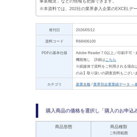
事業概況」などの情報も把握できます。
※本資料では、202社の業界参入企業のEXCEL
発刊日
2026/05/12
資料コード
R68406100
PDFの基本仕様
Adobe Reader 7.0以上／
機能無し 詳細は
こちら
※紙媒体で資料をご利用される場合は
のみ】取り扱いの調査資料もござい
カテゴリ
産業全般
/
業界別企業業績データ ～
購入商品の価格を選択し「購入のお申込
商品形態
商品種類
ご利用範囲