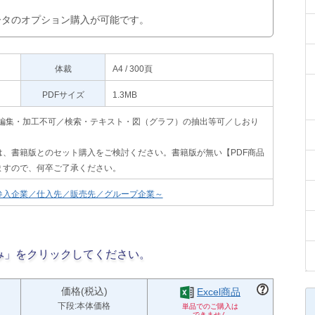
データのオプション購入が可能です。
体裁
A4 / 300頁
PDFサイズ
1.3MB
印刷不可・編集・加工不可／検索・テキスト・図（グラフ）の抽出等可／しおり
、書籍版とのセット購入をご検討ください。書籍版が無い【PDF商品
ますので、何卒ご了承ください。
参入企業／仕入先／販売先／グループ企業～
み」をクリックしてください。
価格(税込)
Excel商品
下段:本体価格