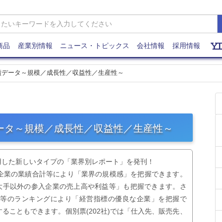
商品
産業別情報
ニュース・トピックス
会社情報
採用情報
業績データ～規模／成長性／収益性／生産性～
データ～規模／成長性／収益性／生産性～
用した新しいタイプの「業界別レポート」を発刊！
企業の業績合計等により「業界の規模感」を把握できます。
「大手以外の参入企業の売上高や利益等」も把握できます。さ
標等のランキングにより「経営指標の優良な企業」を把握で
ることもできます。個別票(202社)では「仕入先、販売先、