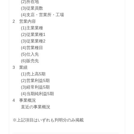
(2)所在地
(3)従業員数
(4)支店・営業所・工場
2 営業内容
(1)主業業種
(2)従業業種1
(3)従業業種2
(4)営業種目
(5)仕入先
(6)販売先
3 業績
(1)売上高5期
(2)営業利益5期
(3)経常利益5期
(4)当期純利益5期
4 事業概況
直近の事業概況
※上記項目はいずれも判明分のみ掲載