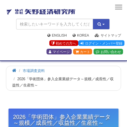
矢
野
経
済
研
究
ENGLISH
KOREA
サイトマップ
所
初めての方へ
ログイン・メンバー登録
マイページ
カート
お問い合わせ
市場調査資料
2026「学術団体」参入企業業績データ～規模／成長性／収
益性／生産性～
2026「学術団体」参入企業業績データ
～規模／成長性／収益性／生産性～