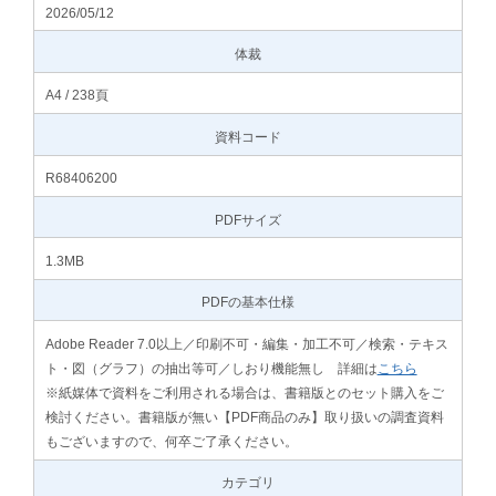
2026/05/12
体裁
A4 / 238頁
資料コード
R68406200
PDFサイズ
1.3MB
PDFの基本仕様
Adobe Reader 7.0以上／印刷不可・編集・加工不可／検索・テキス
ト・図（グラフ）の抽出等可／しおり機能無し 詳細は
こちら
※紙媒体で資料をご利用される場合は、書籍版とのセット購入をご
検討ください。書籍版が無い【PDF商品のみ】取り扱いの調査資料
もございますので、何卒ご了承ください。
カテゴリ