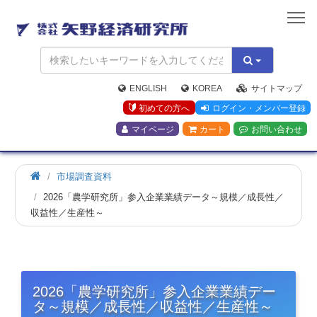
矢
野
経
済
研
究
ENGLISH
KOREA
サイトマップ
所
初めての方へ
ログイン・メンバー登録
マイページ
カート
お問い合わせ
市場調査資料
2026「農学研究所」参入企業業績データ～規模／成長性／
収益性／生産性～
2026「農学研究所」参入企業業績デー
タ～規模／成長性／収益性／生産性～