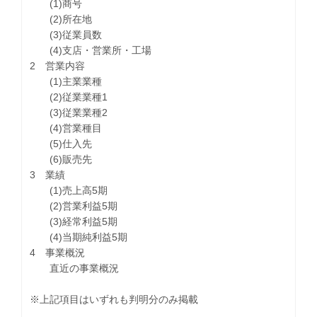
(1)商号
(2)所在地
(3)従業員数
(4)支店・営業所・工場
2 営業内容
(1)主業業種
(2)従業業種1
(3)従業業種2
(4)営業種目
(5)仕入先
(6)販売先
3 業績
(1)売上高5期
(2)営業利益5期
(3)経常利益5期
(4)当期純利益5期
4 事業概況
直近の事業概況
※上記項目はいずれも判明分のみ掲載