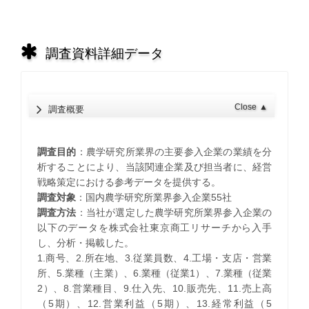
調査資料詳細データ
Close
▲
調査概要
調査目的
：農学研究所業界の主要参入企業の業績を分
析することにより、当該関連企業及び担当者に、経営
戦略策定における参考データを提供する。
調査対象
：国内農学研究所業界参入企業55社
調査方法
：当社が選定した農学研究所業界参入企業の
以下のデータを株式会社東京商工リサーチから入手
し、分析・掲載した。
1.商号、2.所在地、3.従業員数、4.工場・支店・営業
所、5.業種（主業）、6.業種（従業1）、7.業種（従業
2）、8.営業種目、9.仕入先、10.販売先、11.売上高
（5期）、12.営業利益（5期）、13.経常利益（5