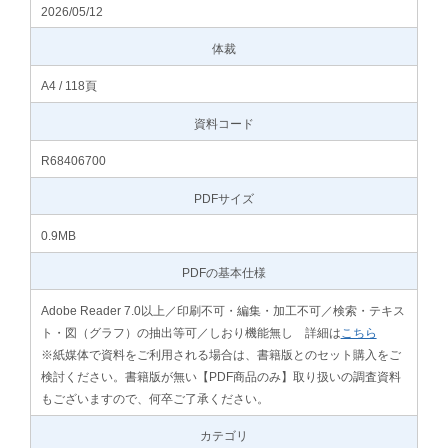
2026/05/12
体裁
A4 / 118頁
資料コード
R68406700
PDFサイズ
0.9MB
PDFの基本仕様
Adobe Reader 7.0以上／印刷不可・編集・加工不可／検索・テキス
ト・図（グラフ）の抽出等可／しおり機能無し 詳細は
こちら
※紙媒体で資料をご利用される場合は、書籍版とのセット購入をご
検討ください。書籍版が無い【PDF商品のみ】取り扱いの調査資料
もございますので、何卒ご了承ください。
カテゴリ