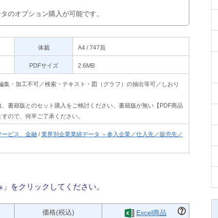
データのオプション購入が可能です。
体裁
A4 / 747頁
PDFサイズ
2.6MB
印刷不可・編集・加工不可／検索・テキスト・図（グラフ）の抽出等可／しおり
、書籍版とのセット購入をご検討ください。書籍版が無い【PDF商品
ますので、何卒ご了承ください。
サービス、金融
/
業界別企業業績データ ～参入企業／仕入先／販売先／
み」をクリックしてください。
価格(税込)
Excel商品