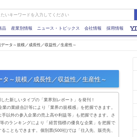
商品
産業別情報
ニュース・トピックス
会社情報
採用情報
業績データ～規模／成長性／収益性／生産性～
データ～規模／成長性／収益性／生産性～
用した新しいタイプの「業界別レポート」を発刊！
企業の業績合計等により「業界の規模感」を把握できます。
「大手以外の参入企業の売上高や利益等」も把握できます。さ
標等のランキングにより「経営指標の優良な企業」を把握で
ることもできます。個別票(500社)では「仕入先、販売先、