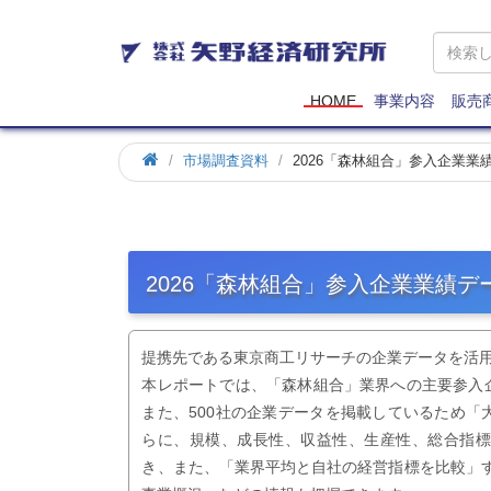
矢
野
経
済
HOME
事業内容
販売
研
究
市場調査資料
2026「森林組合」参入企業
所
2026「森林組合」参入企業業績
提携先である東京商工リサーチの企業データを活
本レポートでは、「森林組合」業界への主要参入
また、500社の企業データを掲載しているため
らに、規模、成長性、収益性、生産性、総合指
き、また、「業界平均と自社の経営指標を比較」す