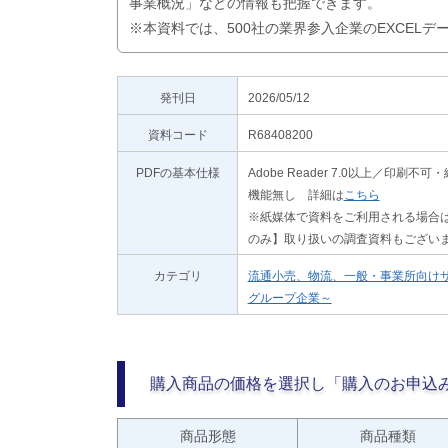
事業概況」などの情報も把握できます。
※本資料では、500社の業界参入企業のEXCEL
発刊日
2026/05/12
資料コード
R68408200
PDFの基本仕様
Adobe Reader 7.0以上／
機能無し 詳細は
こちら
※紙媒体で資料をご利用される場合は
のみ】取り扱いの調査資料もござい
カテゴリ
流通小売、物流、一般・事業所向け
グループ企業～
購入商品の価格を選択し「購入のお申込
商品形態
商品種類