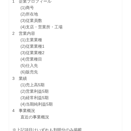
1 企業プロフィール
(1)商号
(2)所在地
(3)従業員数
(4)支店・営業所・工場
2 営業内容
(1)主業業種
(2)従業業種1
(3)従業業種2
(4)営業種目
(5)仕入先
(6)販売先
3 業績
(1)売上高5期
(2)営業利益5期
(3)経常利益5期
(4)当期純利益5期
4 事業概況
直近の事業概況
※上記項目はいずれも判明分のみ掲載