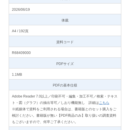
2026/06/19
体裁
A4 / 192頁
資料コード
R68409000
PDFサイズ
1.1MB
PDFの基本仕様
Adobe Reader 7.0以上／印刷不可・編集・加工不可／検索・テキス
ト・図（グラフ）の抽出等可／しおり機能無し 詳細は
こちら
※紙媒体で資料をご利用される場合は、書籍版とのセット購入をご
検討ください。書籍版が無い【PDF商品のみ】取り扱いの調査資料
もございますので、何卒ご了承ください。