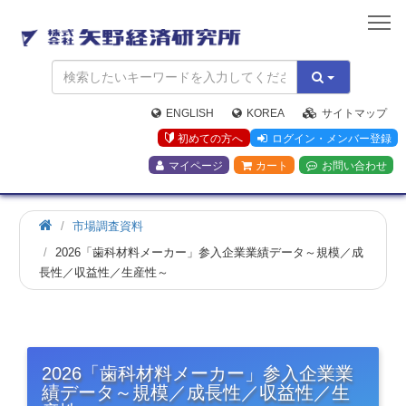
矢
野
経
済
研
究
ENGLISH
KOREA
サイトマップ
所
初めての方へ
ログイン・メンバー登録
マイページ
カート
お問い合わせ
市場調査資料
2026「歯科材料メーカー」参入企業業績データ～規模／成
長性／収益性／生産性～
2026「歯科材料メーカー」参入企業業
績データ～規模／成長性／収益性／生