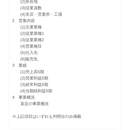
(2)所在地
(3)従業員数
(4)支店・営業所・工場
2 営業内容
(1)主業業種
(2)従業業種1
(3)従業業種2
(4)営業種目
(5)仕入先
(6)販売先
3 業績
(1)売上高5期
(2)営業利益5期
(3)経常利益5期
(4)当期純利益5期
4 事業概況
直近の事業概況
※上記項目はいずれも判明分のみ掲載