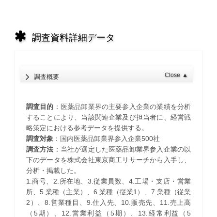
調査資料詳細データ
Close
▲
調査概要
調査目的
：医薬品卸業界の主要参入企業の業績を分析
することにより、当該関連企業及び担当者に、経営戦
略策定における参考データを提供する。
調査対象
：国内医薬品卸業界参入企業500社
調査方法
：当社が選定した医薬品卸業界参入企業の以
下のデータを株式会社東京商工リサーチから入手し、
分析・掲載した。
1.商号、2.所在地、3.従業員数、4.工場・支店・営業
所、5.業種（主業）、6.業種（従業1）、7.業種（従業
2）、8.営業種目、9.仕入先、10.販売先、11.売上高
（5期）、12.営業利益（5期）、13.経常利益（5