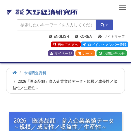
矢
野
経
済
研
究
ENGLISH
KOREA
サイトマップ
所
初めての方へ
ログイン・メンバー登録
マイページ
カート
お問い合わせ
市場調査資料
2026「医薬品卸」参入企業業績データ～規模／成長性／収
益性／生産性～
2026「医薬品卸」参入企業業績データ
～規模／成長性／収益性／生産性～