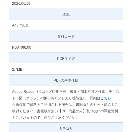
2026/06/19
体裁
A4 / 736頁
資料コード
R68409100
PDFサイズ
2.7MB
PDFの基本仕様
Adobe Reader 7.0以上／印刷不可・編集・加工不可／検索・テキス
ト・図（グラフ）の抽出等可／しおり機能無し 詳細は
こちら
※紙媒体で資料をご利用される場合は、書籍版とのセット購入をご
検討ください。書籍版が無い【PDF商品のみ】取り扱いの調査資料
もございますので、何卒ご了承ください。
カテゴリ