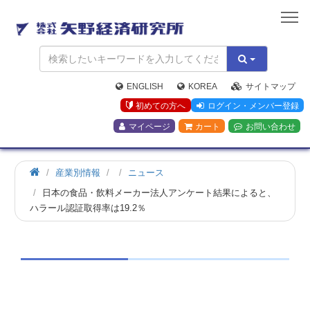
矢
野
経
済
研
究
ENGLISH
KOREA
サイトマップ
所
初めての方へ
ログイン・メンバー登録
マイページ
カート
お問い合わせ
産業別情報
ニュース
日本の食品・飲料メーカー法人アンケート結果によると、
ハラール認証取得率は19.2％