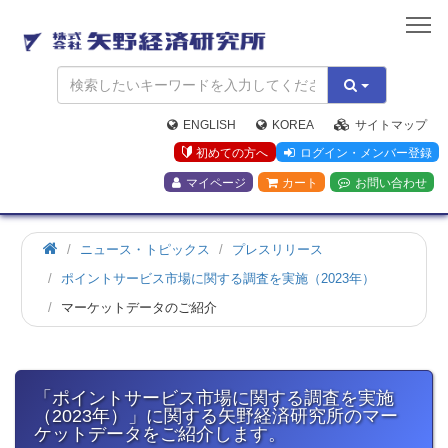
矢
野
経
済
研
究
ENGLISH
KOREA
サイトマップ
所
初めての方へ
ログイン・メンバー登録
マイページ
カート
お問い合わせ
ホ
ニュース・トピックス
プレスリリース
ー
ポイントサービス市場に関する調査を実施（2023年）
ム
マーケットデータのご紹介
「ポイントサービス市場に関する調査を実施
（2023年）」に関する矢野経済研究所のマー
ケットデータをご紹介します。