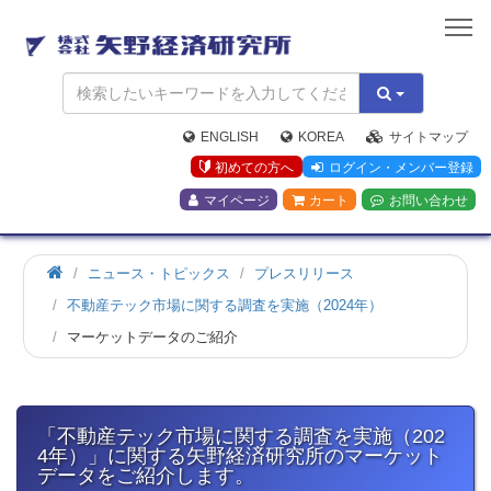
矢
野
経
済
研
究
ENGLISH
KOREA
サイトマップ
所
初めての方へ
ログイン・メンバー登録
マイページ
カート
お問い合わせ
ホ
ニュース・トピックス
プレスリリース
ー
不動産テック市場に関する調査を実施（2024年）
ム
マーケットデータのご紹介
「不動産テック市場に関する調査を実施（202
4年）」に関する矢野経済研究所のマーケット
データをご紹介します。