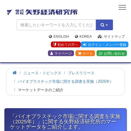
矢
野
経
済
研
究
ENGLISH
KOREA
サイトマップ
所
初めての方へ
ログイン・メンバー登録
マイページ
カート
お問い合わせ
ホ
ニュース・トピックス
プレスリリース
ー
バイオプラスチック市場に関する調査を実施（2025年）
ム
マーケットデータのご紹介
「バイオプラスチック市場に関する調査を実施
（2025年）」に関する矢野経済研究所のマー
ケットデータをご紹介します。