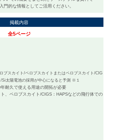
の入門的な情報としてご活用ください。
掲載内容
全5ページ
ブスカイト/ペロブスカイトまたはペロブスカイト/CIG
/Si太陽電池の採用が中心になると予測 ※１
0年耐久で使える用途の開拓が必要
、ペロブスカイト/CIGS：HAPSなどの飛行体での