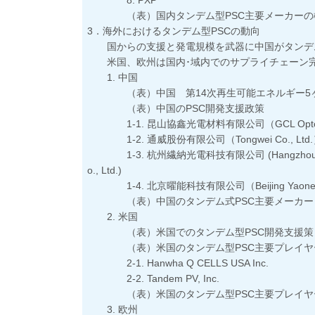
（表）国内タンデム型PSC主要メーカーの
3．海外におけるタンデム型PSCの動向
国からの支援と発電規模を武器に中国がタンデ
米国、欧州は国内･域内でのサプライチェーン完
1. 中国
（表）中国 第14次再生可能エネルギー5ヶ年
（表）中国のPSC開発支援政策
1-1. 昆山協鑫光電材料有限公司（GCL Optoelectr
1-2. 通威股份有限公司（Tongwei Co., Ltd
1-3. 杭州繊納光電科技有限公司 (Hangzhou Micro
o., Ltd.)
1-4. 北京曜能科技有限公司（Beijing Yaoneng 
（表）中国のタンデム式PSC主要メーカー
2. 米国
（表）米国でのタンデム型PSC開発支援策
（表）米国のタンデム型PSC主要プレイヤ
2-1. Hanwha Q CELLS USA Inc.
2-2. Tandem PV, Inc.
（表）米国のタンデム型PSC主要プレイヤ
3. 欧州