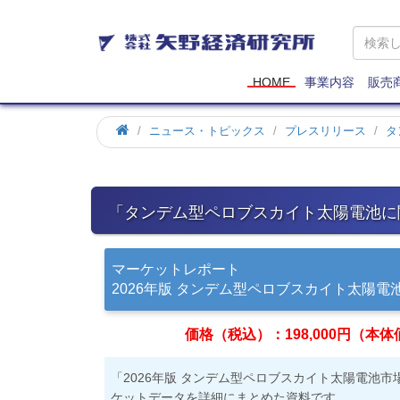
矢
野
経
済
HOME
事業内容
販売
研
究
ホ
ニュース・トピックス
プレスリリース
タ
所
ー
ム
「タンデム型ペロブスカイト太陽電池に
マーケットレポート
2026年版 タンデム型ペロブスカイト太陽
価格（税込）：198,000円（本体価格
「2026年版 タンデム型ペロブスカイト太陽電池
ケットデータを詳細にまとめた資料です。