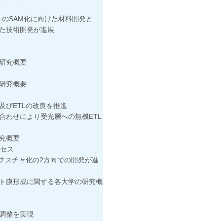
のSAM化に向けた材料開発と
技術開発が進展
研究概要
研究概要
ETLの改良を推進
せにより受光層への無機ETL
究概要
セス
スチャ化の2方向での開発が進
形成に関する各大学の研究概
調整を実現