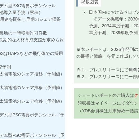
掲載図表
ム型PSC需要ポテンシャル
日本国内におけるペロブス
池導入量予測（累積）
※データ掲載年：2030年
の用途を開拓し早期のシェア獲得
予測、2034年度予測、20
年度予測、2039年度予測
農地の一時転用許可件数
た長期的な人材育成支援が求められ
※本レポートは、2026年発刊
GSはHAPSなどの飛行体での採用
の展望と戦略」を元に作成して
資予測
※１…プレスリリースにて無料
太陽電池のシェア推移（予測値）
※２…プレスリリースにて一部
太陽電池のシェア推移（予測値）
ショートレポートのご購入は
ク
太陽電池のシェア推移（予測値）
領収書はマイページにてダウン
（YDB会員様は月末締め一括
ム型PSC需要ポテンシャル（予
ム型PSC需要ポテンシャル（予