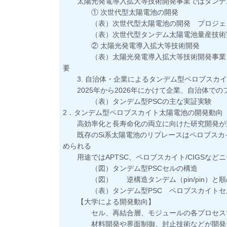
太陽光発電導入拡大等技術開発事業ではタンデム
① 次世代型太陽電池の開発
（表）次世代型太陽電池の開発 プロジェ
（表）次世代型タンデム太陽電池量産技術
② 太陽光発電導入拡大等技術開発
（表）太陽光発電導入拡大等技術開発事業 タ
要
3. 自治体・企業によるタンデム型ペロブスカイ
2025年から2026年にかけて企業、自治体での
（表）タンデム型PSCの主な実証実験
2．タンデム型ペロブスカイト太陽電池の開発動向
高効率化と長寿命化の両立に向けた研究開発が
既存のSi系太陽電池のリプレースはペロブスカイ
められる
用途ではAPTSC、ペロブスカイト/CIGSなど
（図）タンデム型PSCセルの構造
（図） 逆構造タンデム（pin/pin）と順/逆構
（表）タンデム型PSC ペロブスカイトセル
【大学による開発動向】
セル、再結合層、モジュールの各プロセスで
材料開発や界面制御、封止技術などが開発