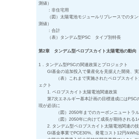
測値）
：非住宅用
（図）太陽電池モジュールリプレースでのタンデ
測値）
：合計
（表）タンデム型PSC タイプ別特長
第2章 タンデム型ペロブスカイト太陽電池の動向
1．タンデム型PSCの関連政策とプロジェクト
GI基金の追加投入で量産化を見据えた開発、実
（表）これまで実施されたペロブスカイト太陽
ェクト
1. ペロブスカイト太陽電池関連政策
第7次エネルギー基本計画の目標達成にはPSC
現が必須に
（図）2050年までのカーボンニュートラル
（図）2050年に向けて成長が期待される14
2. タンデム型ペロブスカイト太陽電池関連の技
GI基金事業でPCE30%、発電コスト12円/kW