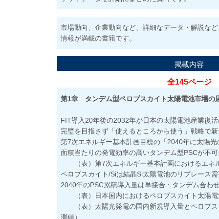
市場動向、企業動向など、詳細なデータ・解説など
情報が満載の書籍です。
掲載内容
全145ページ
第1章 タンデム型ペロブスカイト太陽電池市場の
FIT導入20年後の2032年が日本の太陽電池産業復
完璧を目指さず「使えるところから使う」戦略で新
第7次エネルギー基本計画目標の「2040年に太陽光
面積当たりの発電効率の高いタンデム型PSCが不可
（表）第7次エネルギー基本計画におけるエネ
ペロブスカイト/Siは結晶Si太陽電池のリプレース
2040年のPSC累積導入量は単接合・タンデム合わせ
（表）日本国内におけるペロブスカイト太陽電
（表）太陽光発電の国内新規導入量とペロブス
測値）