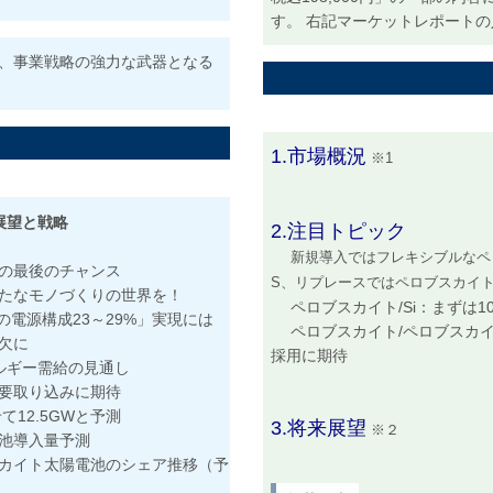
す。 右記マーケットレポート
、事業戦略の強力な武器となる
1.市場概況
※1
展望と戦略
2.注目トピック
新規導入ではフレキシブルなペロ
活の最後のチャンス
S、リプレースではペロブスカイト
たなモノづくりの世界を！
ペロブスカイト/Si：まずは1
の電源構成23～29%」実現には
ペロブスカイト/ペロブスカイト
欠に
採用に期待
ルギー需給の見通し
需要取り込みに期待
て12.5GWと予測
3.将来展望
※２
池導入量予測
カイト太陽電池のシェア推移（予