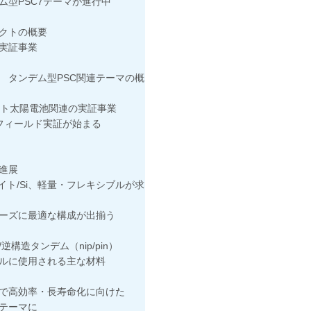
型PSC7テーマが進行中
クトの概要
実証事業
ンデム型PSC関連テーマの概
ト太陽電池関連の実証事業
フィールド実証が始まる
進展
ト/Si、軽量・フレキシブルが求
ニーズに最適な構成が出揃う
造タンデム（nip/pin）
に使用される主な材料
高効率・長寿命化に向けた
テーマに