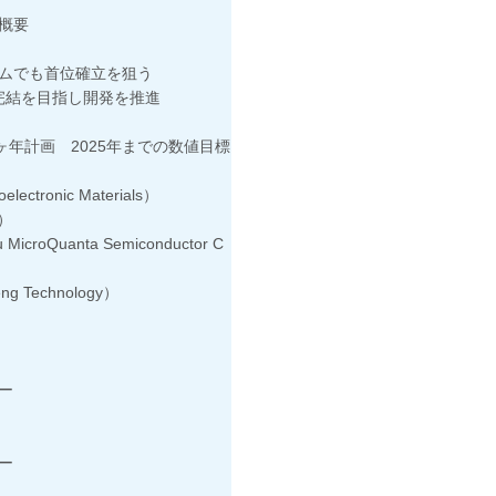
概要
ムでも首位確立を狙う
結を目指し開発を推進
計画 2025年までの数値目標
onic Materials）
.）
Quanta Semiconductor C
Technology）
ー
ー