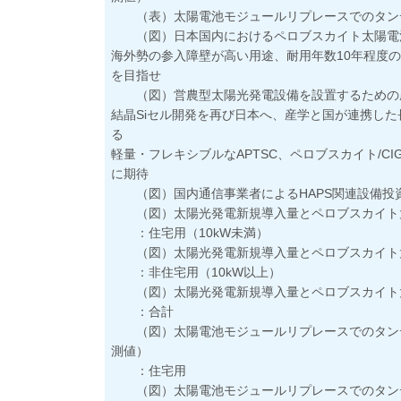
（表）太陽電池モジュールリプレースでのタンデ
（図）日本国内におけるペロブスカイト太陽電
海外勢の参入障壁が高い用途、耐用年数10年程度
を目指せ
（図）営農型太陽光発電設備を設置するための
結晶Siセル開発を再び日本へ、産学と国が連携し
る
軽量・フレキシブルなAPTSC、ペロブスカイト/CI
に期待
（図）国内通信事業者によるHAPS関連設備投
（図）太陽光発電新規導入量とペロブスカイト
：住宅用（10kW未満）
（図）太陽光発電新規導入量とペロブスカイト
：非住宅用（10kW以上）
（図）太陽光発電新規導入量とペロブスカイト
：合計
（図）太陽電池モジュールリプレースでのタンデ
測値）
：住宅用
（図）太陽電池モジュールリプレースでのタンデ