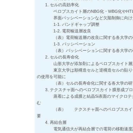
1. セルの高効率化
ペロブスカイト層のNBG化・WBG化やHTL
界面パッシベーションなど欠陥制御に向けた
1-1. バンドギャップ調整
1-2. 電荷輸送層改良
（表）電荷輸送層の改良に関する各大学の
1-3. パッシベーション
（表）パッシベーションに関する各大学の
2. セルの長寿命化
山形大学が添加剤によるペロブスカイト層及び
東京大学は順構造セルと逆構造セルの貼り合わ
の使用を可能に
（表）セルの長寿命化に関する各大学の研
3. テクスチャ面へのペロブスカイト膜形成プロ
蒸着による成膜と結晶Si表面のマイクロテク
む
（表） テクスチャ面へのペロブスカイト膜
要
4. 再結合層
電気通信大が再結合層での電荷の移動速度