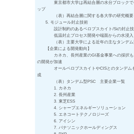
東京都市大学は再結合層の水分ブロックでペロブ
ップ
（表）再結合層に関する各大学の研究概要
5. モジュール封止技術
設計制約のあるペロブスカイト/Siの封止技
低温封止プロセス開発や端面からの水浸入を
（表）主要大学による近年の主なタンデム型
【企業による開発動向】
カネカ、長州産業のGI基金事業への採択もあり
の開発が加速
オールペロブスカイトやCISとのタンデムも2
成
（表）タンデム型PSC 主要企業一覧
1. カネカ
2. 長州産業
3. 東芝ESS
4. シャープエネルギーソリューション
5. エネコートテクノロジーズ
6. アイシン
7. パナソニックホールディングス
8. PXP