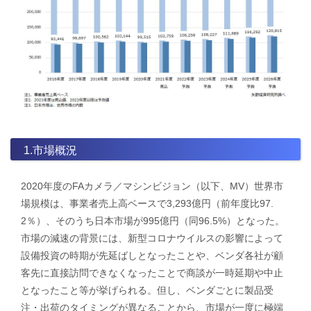
1.市場概況
2020年度のFAカメラ／マシンビジョン（以下、MV）世界市
場規模は、事業者売上高ベースで3,293億円（前年度比97.
2％）、そのうち日本市場が995億円（同96.5%）となった。
市場の減速の背景には、新型コロナウイルスの影響によって
設備投資の時期が先延ばしとなったことや、ベンダ各社が顧
客先に直接訪問できなくなったことで商談が一時延期や中止
となったこと等が挙げられる。但し、ベンダごとに製品受
注・出荷のタイミングが異なることから、市場が一度に極端