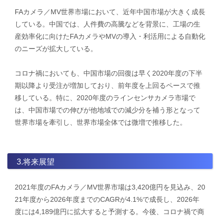
FAカメラ／MV世界市場において、近年中国市場が大きく成長
している。中国では、人件費の高騰などを背景に、工場の生
産効率化に向けたFAカメラやMVの導入・利活用による自動化
のニーズが拡大している。
コロナ禍においても、中国市場の回復は早く2020年度の下半
期以降より受注が増加しており、前年度を上回るペースで推
移している。特に、2020年度のラインセンサカメラ市場で
は、中国市場での伸びが他地域での減少分を補う形となって
世界市場を牽引し、世界市場全体では微増で推移した。
3.将来展望
2021年度のFAカメラ／MV世界市場は3,420億円を見込み、20
21年度から2026年度までのCAGRが4.1%で成長し、2026年
度には4,189億円に拡大すると予測する。今後、コロナ禍で商