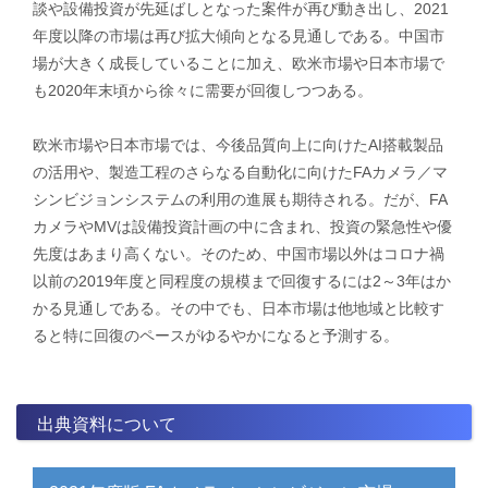
談や設備投資が先延ばしとなった案件が再び動き出し、2021
年度以降の市場は再び拡大傾向となる見通しである。中国市
場が大きく成長していることに加え、欧米市場や日本市場で
も2020年末頃から徐々に需要が回復しつつある。
欧米市場や日本市場では、今後品質向上に向けたAI搭載製品
の活用や、製造工程のさらなる自動化に向けたFAカメラ／マ
シンビジョンシステムの利用の進展も期待される。だが、FA
カメラやMVは設備投資計画の中に含まれ、投資の緊急性や優
先度はあまり高くない。そのため、中国市場以外はコロナ禍
以前の2019年度と同程度の規模まで回復するには2～3年はか
かる見通しである。その中でも、日本市場は他地域と比較す
ると特に回復のペースがゆるやかになると予測する。
出典資料について