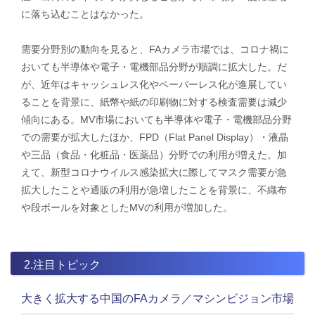
に落ち込むことはなかった。
需要分野別の動向を見ると、FAカメラ市場では、コロナ禍に
おいても半導体や電子・電機部品分野が順調に拡大した。だ
が、近年はキャッシュレス化やペーパーレス化が進展してい
ることを背景に、紙幣や紙の印刷物に対する検査需要は減少
傾向にある。MV市場においても半導体や電子・電機部品分野
での需要が拡大したほか、FPD（Flat Panel Display）・液晶
や三品（食品・化粧品・医薬品）分野での利用が増えた。加
えて、新型コロナウイルス感染拡大に際してマスク需要が急
拡大したことや通販の利用が急増したことを背景に、不織布
や段ボールを対象としたMVの利用が増加した。
2.注目トピック
大きく拡大する中国のFAカメラ／マシンビジョン市場