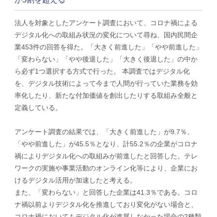
法人を対象としたアンケート調査において、コロナ禍による
デジタル化への取組み状況の変化について尋ね、国内民間企
業453件の回答を得た。「大きく前進した」「やや前進した」
「変わらない」「やや後退した」「大きく後退した」の中か
ら必ず1つ選択する方式で行った。 本調査ではデジタル化
を、デジタル技術によって今まで人間が行っていた業務を効
率化したり、新たな付加価値を創出したりする取組み全般と
定義している。
​アンケート調査の結果では、「大きく前進した」が9.7％、
「やや前進した」が45.5％となり、計55.2％の企業がコロナ
禍によりデジタル化への取組みが前進したと回答した。テレ
ワークの実施や事業活動のオンライン化等により、企業にお
けるデジタル活用が加速したと考える。
また、「変わらない」と回答した企業は41.3％である。コロ
ナ禍以前よりデジタル化を推進しており変化がない場合と、
コロナ禍においてもデジタル化が進展しなかった場合の2種類