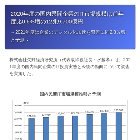
2020年度の国内民間企業のIT市場規模は前年
度比0.6%増の12兆9,700億円
～2021年度は企業のデジタル化加速を背景に同2.8％増
と予測～
株式会社矢野経済研究所（代表取締役社長：水越孝）は、202
1年度の国内民間企業のIT投資実態と今後の動向について調査
を実施した。
国内民間IT市場規模推移と予測