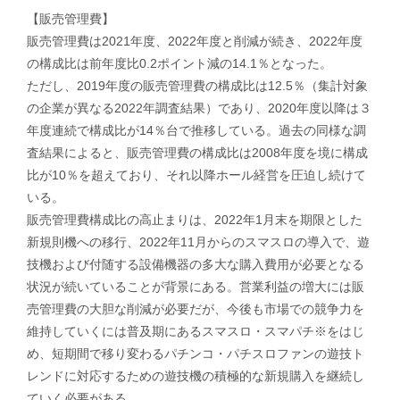
【販売管理費】
販売管理費は2021年度、2022年度と削減が続き、2022年度
の構成比は前年度比0.2ポイント減の14.1％となった。
ただし、2019年度の販売管理費の構成比は12.5％（集計対象
の企業が異なる2022年調査結果）であり、2020年度以降は３
年度連続で構成比が14％台で推移している。過去の同様な調
査結果によると、販売管理費の構成比は2008年度を境に構成
比が10％を超えており、それ以降ホール経営を圧迫し続けて
いる。
販売管理費構成比の高止まりは、2022年1月末を期限とした
新規則機への移行、2022年11月からのスマスロの導入で、遊
技機および付随する設備機器の多大な購入費用が必要となる
状況が続いていることが背景にある。営業利益の増大には販
売管理費の大胆な削減が必要だが、今後も市場での競争力を
維持していくには普及期にあるスマスロ・スマパチ※をはじ
め、短期間で移り変わるパチンコ・パチスロファンの遊技ト
レンドに対応するための遊技機の積極的な新規購入を継続し
ていく必要がある。