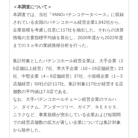
＜本調査について＞
本調査では、当社『YANOパチンコデータベース』に収録
されている全国のパチンコホール経営企業1,842社から、
企業規模を考慮し任意に117社を抽出した。それらの決算
情報の主要指標平均値を算出し、2020年度から2022年度
までの３ヵ年の業績推移分析を行った。
集計対象としたパチンコホール経営企業は、大手企業（2
0店舗以上経営）7社、準大手企業（10～19店舗経営）23
社、中堅企業（4～9店舗経営）37社、小規模企業（1～3
店舗経営）50社の計117社。集計対象117社が経営する店
舗数の平均値は7.0店である。
なお、大手パチンコホールチェーン経営企業のマルハ
ン、ダイナム、アンダーツリー、ガイア、ＮＥＸＵＳ、
ニラクなど、事業規模が突出している企業および短期間
での経営店舗数の拡大が著しい企業については集計対象
から除外した。