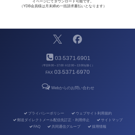
イページにてダウンロード可能です。
（YDB会員様は月末締め一括請求書払いとなります）
03
5371
6901
-
-
（平日9:00～17:00 ※12:00～13:00を除く）
03
5371
6970
FAX
-
-
Webからのお問い合わせ
プライバシーポリシー
ウェブサイト利用規約
郵送ダイレクトメール配信先訂正・利用停止
サイトマップ
FAQ
共同通信グループ
採用情報