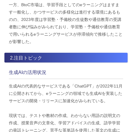
一方、BtoC市場は、学習手段としてのeラーニングはますま
す一般化し、かつサービスの多様化は進行する環境にあるも
のの、2023年度は学習塾・予備校の生徒数や通信教育の受講
者数に伸び悩みがみられており、学習塾・予備校や通信教育
で用いられるeラーニングサービスが停滞傾向で推移したこと
が影響した。
2.注目トピック
生成AIの活用状況
生成AIの代表的なサービスである「ChatGPT」が2022年11月
に公開されてから、eラーニングの領域でも生成AIを実装した
サービスの開発・リリースに加速化がみられている。
現状では、テストや教材の作成、わからない用語の説明文の
作成、授業音声の文章化、学習アドバイスの生成、語学学習
の発話トレーニング、苦手な英単語を使用した英文の生成に