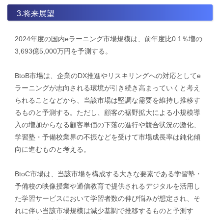
3.将来展望
2024年度の国内eラーニング市場規模は、前年度比0.1％増の
3,693億5,000万円を予測する。
BtoB市場は、企業のDX推進やリスキリングへの対応としてe
ラーニングが志向される環境が引き続き高まっていくと考え
られることなどから、当該市場は堅調な需要を維持し推移す
るものと予測する。ただし、顧客の裾野拡大による小規模導
入の増加からなる顧客単価の下落の進行や競合状況の激化、
学習塾・予備校業界の不振などを受けて市場成長率は鈍化傾
向に進むものと考える。
BtoC市場は、当該市場を構成する大きな要素である学習塾・
予備校の映像授業や通信教育で提供されるデジタルを活用し
た学習サービスにおいて学習者数の伸び悩みが想定され、そ
れに伴い当該市場規模は減少基調で推移するものと予測す