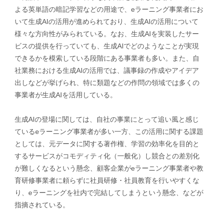
よる英単語の暗記学習などの用途で、eラーニング事業者にお
いて生成AIの活用が進められており、生成AIの活用について
様々な方向性がみられている。なお、生成AIを実装したサー
ビスの提供を行っていても、生成AIでどのようなことが実現
できるかを模索している段階にある事業者も多い。また、自
社業務における生成AIの活用では、議事録の作成やアイデア
出しなどが挙げられ、特に類題などの作問の領域では多くの
事業者が生成AIを活用している。
​生成AIの登場に関しては、自社の事業にとって追い風と感じ
ているeラーニング事業者が多い一方、この活用に関する課題
としては、元データに関する著作権、学習の効率化を目的と
するサービスがコモディティ化（一般化）し競合との差別化
が難しくなるという懸念、顧客企業がeラーニング事業者や教
育研修事業者に頼らずに社員研修・社員教育を行いやすくな
り、eラーニングを社内で完結してしまうという懸念、などが
指摘されている。