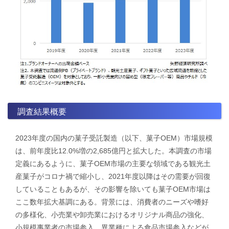
調査結果概要
2023年度の国内の菓子受託製造（以下、菓子OEM）市場規模
は、前年度比12.0%増の2,685億円と拡大した。本調査の市場
定義にあるように、菓子OEM市場の主要な領域である観光土
産菓子がコロナ禍で縮小し、2021年度以降はその需要が回復
していることもあるが、その影響を除いても菓子OEM市場は
ここ数年拡大基調にある。背景には、消費者のニーズや嗜好
の多様化、小売業や卸売業におけるオリジナル商品の強化、
小規模事業者の市場参入、異業種による食品市場参入などが