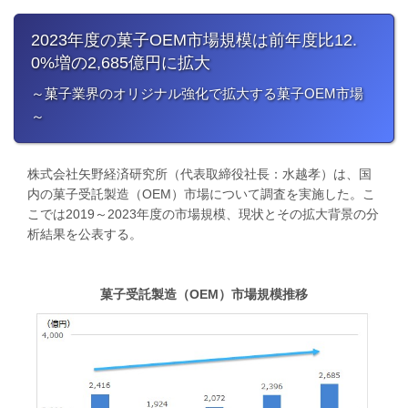
2023年度の菓子OEM市場規模は前年度比12.
0%増の2,685億円に拡大
​～菓子業界のオリジナル強化で拡大する菓子OEM市場
～
株式会社矢野経済研究所（代表取締役社長：水越孝）は、国
内の菓子受託製造（OEM）市場について調査を実施した。こ
こでは2019～2023年度の市場規模、現状とその拡大背景の分
析結果を公表する。
菓子受託製造（OEM）市場規模推移