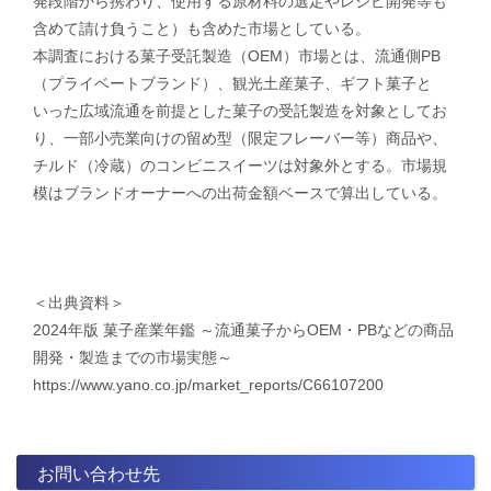
発段階から携わり、使用する原材料の選定やレシピ開発等も
含めて請け負うこと）も含めた市場としている。
本調査における菓子受託製造（OEM）市場とは、流通側PB
（プライベートブランド）、観光土産菓子、ギフト菓子と
いった広域流通を前提とした菓子の受託製造を対象としてお
り、一部小売業向けの留め型（限定フレーバー等）商品や、
チルド（冷蔵）のコンビニスイーツは対象外とする。市場規
模はブランドオーナーへの出荷金額ベースで算出している。
＜出典資料＞
2024年版 菓子産業年鑑 ～流通菓子からOEM・PBなどの商品
開発・製造までの市場実態～​
https://www.yano.co.jp/market_reports/C66107200
お問い合わせ先