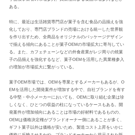
ある。
特に、最近は生活雑貨専門店が菓子を含む食品の品揃えを強
化しており、専門店ブランドの売場における統一した世界観
を作り出すため、全商品をオリジナルのパッケージデザイン
で揃える傾向にあることが菓子OEMの市場拡大に寄与してい
る。また、カフェチェーンなどの外食産業がレジ周りの焼菓
子の品揃えを強化するなど、菓子OEMを活用した異業種参入
の増加が市場拡大に繋がっている。
菓子OEM市場では、OEMを専業とするメーカーもあるが、O
EMを活用した開発案件が増加する中で、自社ブランドを有す
る中堅・中小メーカーにおいても、OEMに取り組む企業は珍
しくなく、ひとつの収益の柱になっているケースもある。開
発案件が増加傾向にあることは市場の好材料であるものの、
OEMは価格決定権がブランドオーナー側にあることが多く、
ギフト菓子以外は価格が安いため、製造コスト上昇をいかに
価格に反映させるかや、ブランドオーナーから提示された販