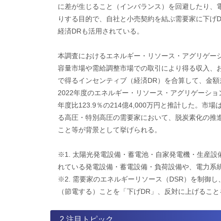
に差が生じること（インバランス）を回避したり、
りする目的で、自社と小売契約を結ぶ需要家に下げD
経済DRも活用されている。
本調査におけるエネルギー・リソース・アグリゲーシ
容量市場や需給調整市場での取引により得る収入、
で得るインセンティブ（経済DR）を合算して、金額
2022年度のエネルギー・リソース・アグリゲーション
年度比123.9％の214億4,000万円と推計した
る高圧・特別高圧の需要家において、脱炭素化の推
こと等が背景として挙げられる。
※1. 太陽光発電設備・蓄電池・自家発電機・生産
れている発電設備・蓄電設備・負荷設備や、電力系
​※2. 需要家のエネルギーリソース（DSR）を制
（節電する）ことを「下げDR」、反対に上げること
2.注目トピック