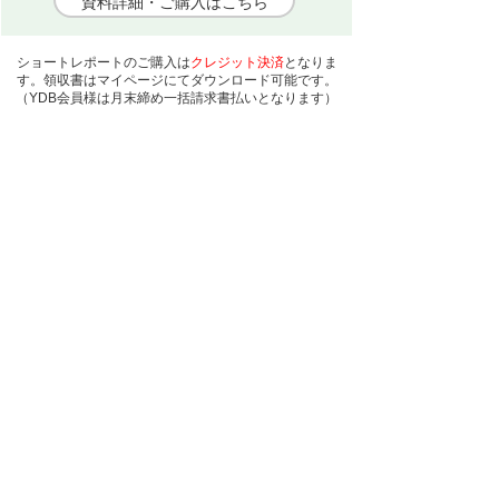
資料詳細・ご購入はこちら
ショートレポートのご購入は
クレジット決済
となりま
す。領収書はマイページにてダウンロード可能です。
（YDB会員様は月末締め一括請求書払いとなります）