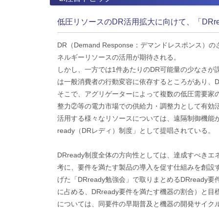
低圧リソースのDR活用拡大に向けて、「DRr
DR（Demand Response：デマンドレスポ
ネルギーリソースの活用が期待される。
しかし、一方では1件あたりのDR可能量の少なさが
は一般消費者の行動変容に依存するところがあり、
そこで、アグリゲーターによって複数の低圧需要家
整力②等の電力市場での供給力・調整力として有効
活用する様々なリソースについては、遠隔制御機能
ready（DRレディ）制度」として提唱されている。
DRready制度全体の方向性としては、達成すべき
考に、要件を満たす製品の導入を促す仕組みを創設
げた「DRready勉強会」で取りまとめるDRrea
に占める、DRready要件を満たす機器の割合）と
については、同要件の早期普及と機器の開発サイクル