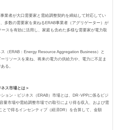
電気事業者が大口需要家と需給調整契約を締結して対応してい
は、多数の需要家を束ねるERAB事業者（アグリゲーター）が
リソースを有効に活用し、家庭も含めた多様な需要家が電力取
nergy Resource Aggregation Business）と
ギーリソースを束ね、将来の電力の供給力や、電力に不足ま
である。
ジネス市場とは＞
ョン・ビジネス（ERAB）市場とは、DR･VPPに係るビジ
が容量市場や需給調整市場での取引により得る収入、および需
ことで得るインセンティブ（経済DR）を合算して、金額