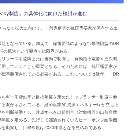
eady制度」の具体化に向けた検討が進む
ンス）のさらなる拡大に向けて、一般家庭等の低圧需要家が保有するエ
課題となっている。加えて、節電要請のような行動誘因型のDR
DRの拡大という観点では限界がある。
のリソースを遠隔または自動で制御し、発動指令電源や三次調
活用していくことが重要となる。そのためには、低圧需要家が
が標準装備されている必要がある。これについては近年、「DR
エネルギー消費効率と目標年度を定めたトップランナー制度を参
する案が示されている。経済産業省 資源エネルギー庁が立ち上
dy要件を判断基準とし、達成すべき出荷割合（対象機器の出荷台数
目標年度を定める。先行して議論されているヒートポンプ給湯機
を勘案し、目標年度は2030年度となる見込みである。