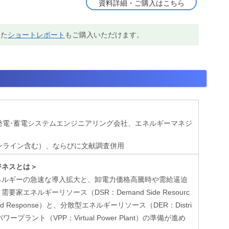
資料詳細・ご購入はこちら
えた
ショートレポート
もご購入いただけます。
ネ発電･蓄電システムエンジニアリング会社、エネルギーマネジ
オンライン含む）、ならびに文献調査併用
ジネスとは＞
ネルギーの急速な導入拡大と、卸電力価格高騰時や需給逼迫
ネルギーリソース（DSR：Demand Side Resourc
Response）と、分散型エネルギーリソース（DER：Distri
パワープラント（VPP：Virtual Power Plant）の準備が進め