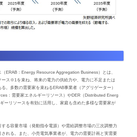
ergy Resource Aggregation Business）とは、
ソース※1を束ね、将来の電力の供給力や、電力に不足または
る。多数の需要家を束ねるERAB事業者（アグリゲーター）
ces：需要家エネルギーリソース）やDER（Distributed Energ
エネルギーリソースを有効に活用し、家庭も含めた多様な需要家が
引する容量市場（発動指令電源）や需給調整市場の三次調整力
引される。また、小売電気事業者が、電力の需要計画と実需要