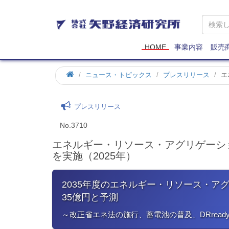
矢
野
経
済
HOME
事業内容
販売
研
究
ニュース・トピックス
プレスリリース
エ
所
プレスリリース
No.3710
エネルギー・リソース・アグリゲーシ
を実施（2025年）
2035年度のエネルギー・リソース・ア
35億円と予測
～改正省エネ法の施行、蓄電池の普及、DRrea