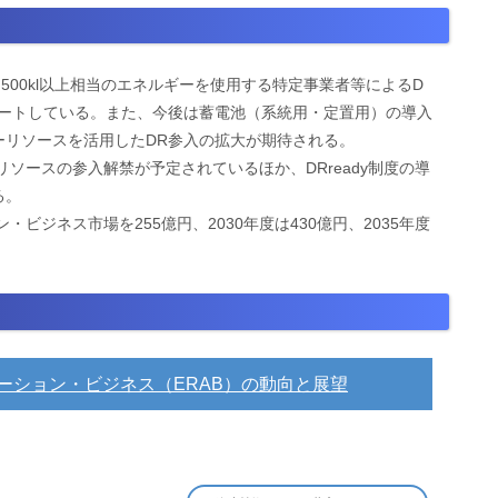
,500kl以上相当のエネルギーを使用する特定事業者等によるD
度がスタートしている。また、今後は蓄電池（系統用・定置用）の導入
ーリソースを活用したDR参入の拡大が期待される。
リソースの参入解禁が予定されているほか、DRready制度の導
る。
ビジネス市場を255億円、2030年度は430億円、2035年度
ゲーション・ビジネス（ERAB）の動向と展望
）