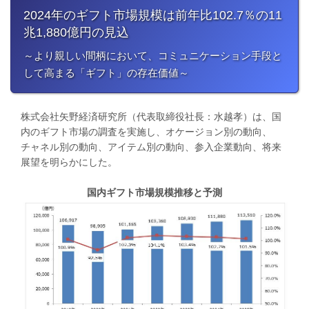
2024年のギフト市場規模は前年比102.7％の11
兆1,880億円の見込
​～より親しい間柄において、コミュニケーション手段と
して高まる「ギフト」の存在価値～
株式会社矢野経済研究所（代表取締役社長：水越孝）は、国
内のギフト市場の調査を実施し、オケージョン別の動向、
チャネル別の動向、アイテム別の動向、参入企業動向、将来
展望を明らかにした。
国内ギフト市場規模推移と予測