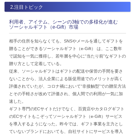
2.注目トピック
利用者、アイテム、シーンの3軸での多様化が進む
ソーシャルギフト（e-Gift）市場
相手の住所を知らなくても、SNSやメールを通してギフトを
贈ることができるソーシャルギフト（e-Gift） は、ここ数年
で認知を一気に獲得し、若年層を中心に“当たり前”なギフトの
贈り方として定着している。
従来、ソーシャルギフトはギフトの配送や保管の手間を要さ
ないことから、法人企業による販促用途でのメリットが高く
評価されていたが、コロナ禍において“非接触型”での贈呈方法
とその手軽さが改めて評価され、個人間での利用が一気に加
速した。
ギフト専門のECサイトだけでなく、百貨店やカタログギフト
のECサイトもこぞってソーシャルギフト（e-Gift）サービス
を導入するようになった。昨今では、ギフト事業を主力とし
ていないブランドにおいても、自社サイトにサービスを導入