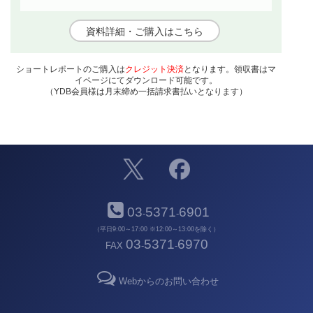
資料詳細・ご購入はこちら
ショートレポートのご購入は
クレジット決済
となります。領収書はマ
イページにてダウンロード可能です。
（YDB会員様は月末締め一括請求書払いとなります）
03
5371
6901
-
-
（平日9:00～17:00 ※12:00～13:00を除く）
03
5371
6970
FAX
-
-
Webからのお問い合わせ