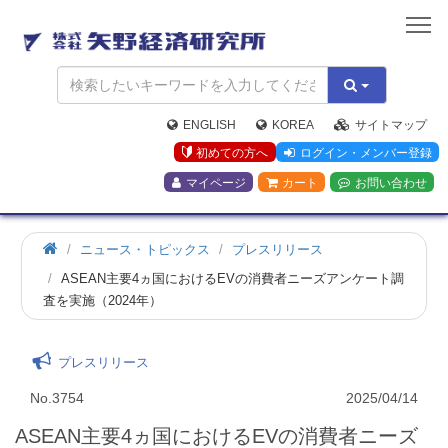
矢
野
経
済
研
究
ENGLISH
KOREA
サイトマップ
所
初めての方へ
ログイン・メンバー登録
マイページ
カート
お問い合わせ
ニュース・トピックス
プレスリリース
ASEAN主要4ヵ国におけるEVの消費者ニーズアンケート調
査を実施（2024年）
プレスリリース
No.3754
2025/04/14
ASEAN主要4ヵ国におけるEVの消費者ニーズ