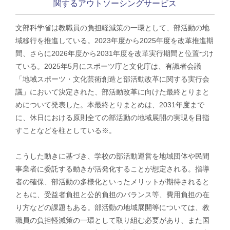
関するアウトソーシングサービス
文部科学省は教職員の負担軽減策の一環として、部活動の地
域移行を推進している。2023年度から2025年度を改革推進期
間、さらに2026年度から2031年度を改革実行期間と位置づけ
ている。2025年5月にスポーツ庁と文化庁は、有識者会議
「地域スポーツ・文化芸術創造と部活動改革に関する実行会
議」において決定された、部活動改革に向けた最終とりまと
めについて発表した。本最終とりまとめは、2031年度まで
に、休日における原則全ての部活動の地域展開の実現を目指
すことなどを柱としている※。
こうした動きに基づき、学校の部活動運営を地域団体や民間
事業者に委託する動きが活発化することが想定される。指導
者の確保、部活動の多様化といったメリットが期待されると
ともに、受益者負担と公的負担のバランス等、費用負担の在
り方などの課題もある。部活動の地域展開等については、教
職員の負担軽減策の一環として取り組む必要があり、また国