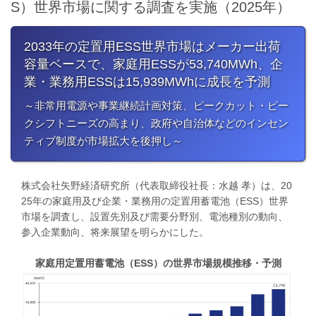
S）世界市場に関する調査を実施（2025年）
2033年の定置用ESS世界市場はメーカー出荷
容量ベースで、家庭用ESSが53,740MWh、企
業・業務用ESSは15,939MWhに成長を予測
​～非常用電源や事業継続計画対策、ピークカット・ピー
クシフトニーズの高まり、政府や自治体などのインセン
ティブ制度が市場拡大を後押し～
株式会社矢野経済研究所（代表取締役社長：水越 孝）は、20
25年の家庭用及び企業・業務用の定置用蓄電池（ESS）世界
市場を調査し、設置先別及び需要分野別、電池種別の動向、
参入企業動向、将来展望を明らかにした。
家庭用定置用蓄電池（ESS）の世界市場規模推移・予測