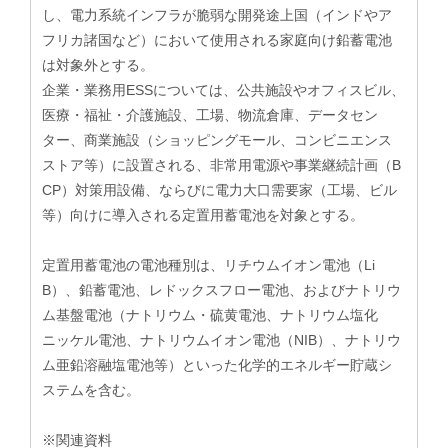
し、電力系統インフラが脆弱な開発途上国（インドやア
フリカ諸国など）において使用される家庭向け鉛蓄電池
は対象外とする。
企業・業務用ESSについては、公共施設やオフィスビル、
医療・福祉・介護施設、工場、物流倉庫、データセン
ター、商業施設（ショッピングモール、コンビニエンス
ストア等）に設置される、非常用電源や事業継続計画（B
CP）対策用設備、ならびに電力大口需要家（工場、ビル
等）向けに導入される定置用蓄電池を対象とする。
定置用蓄電池の電池種別は、リチウムイオン電池（Li
B）、鉛蓄電池、レドックスフロー電池、およびナトリウ
ム基盤電池（ナトリウム・硫黄電池、ナトリウム塩化
ニッケル電池、ナトリウムイオン電池（NIB）、ナトリウ
ム亜鉛溶融塩電池等）といった化学的エネルギー貯蔵シ
ステムを含む。
※関連資料