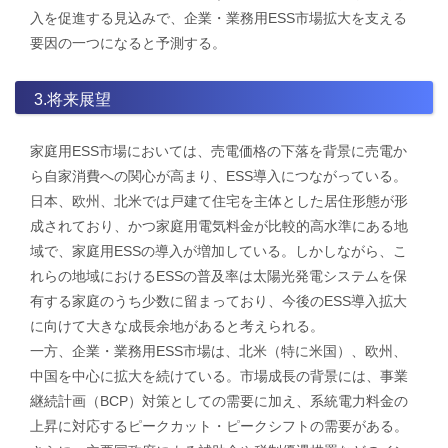
入を促進する見込みで、企業・業務用ESS市場拡大を支える
要因の一つになると予測する。
3.将来展望
家庭用ESS市場においては、売電価格の下落を背景に売電か
ら自家消費への関心が高まり、ESS導入につながっている。
日本、欧州、北米では戸建て住宅を主体とした居住形態が形
成されており、かつ家庭用電気料金が比較的高水準にある地
域で、家庭用ESSの導入が増加している。しかしながら、こ
れらの地域におけるESSの普及率は太陽光発電システムを保
有する家庭のうち少数に留まっており、今後のESS導入拡大
に向けて大きな成長余地があると考えられる。
一方、企業・業務用ESS市場は、北米（特に米国）、欧州、
中国を中心に拡大を続けている。市場成長の背景には、事業
継続計画（BCP）対策としての需要に加え、系統電力料金の
上昇に対応するピークカット・ピークシフトの需要がある。