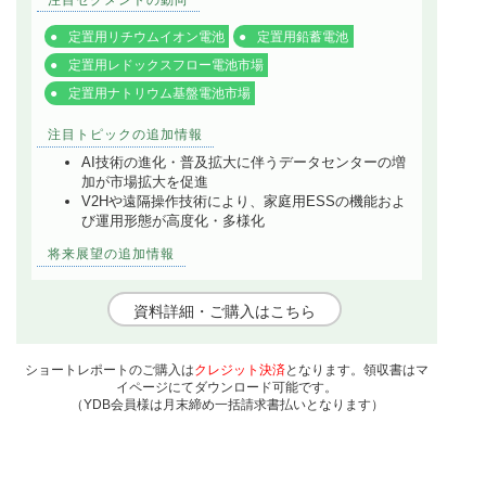
定置用リチウムイオン電池
定置用鉛蓄電池
定置用レドックスフロー電池市場
定置用ナトリウム基盤電池市場
注目トピックの追加情報
AI技術の進化・普及拡大に伴うデータセンターの増
加が市場拡大を促進
V2Hや遠隔操作技術により、家庭用ESSの機能およ
び運用形態が高度化・多様化
将来展望の追加情報
資料詳細・ご購入はこちら
ショートレポートのご購入は
クレジット決済
となります。領収書はマ
イページにてダウンロード可能です。
（YDB会員様は月末締め一括請求書払いとなります）