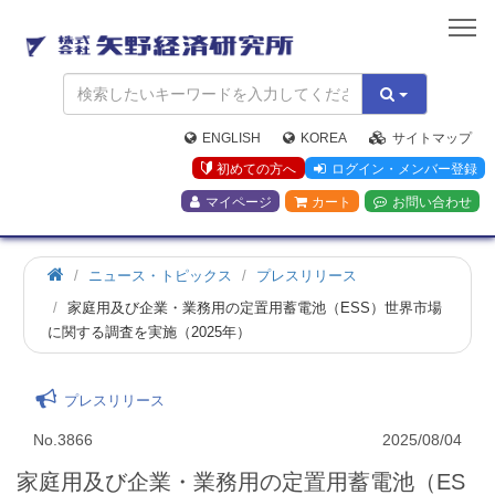
矢
野
経
済
研
究
ENGLISH
KOREA
サイトマップ
所
初めての方へ
ログイン・メンバー登録
マイページ
カート
お問い合わせ
ニュース・トピックス
プレスリリース
家庭用及び企業・業務用の定置用蓄電池（ESS）世界市場
に関する調査を実施（2025年）
プレスリリース
No.3866
2025/08/04
家庭用及び企業・業務用の定置用蓄電池（ES