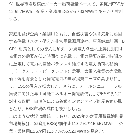
S）世界市場規模はメーカー出荷容量ベースで、家庭用ESSが
13,687MWh、企業・業務用ESSが5,733MWhであったと推計
する。
家庭用及び企業・業務用ともに、自然災害や異常気象に起因
する停電リスクへ備えた非常用電源用途や、事業継続計画（B
CP）対策としての導入に加え、系統電力料金の上昇に対応す
る電力の需要が低い時間帯に充電し、電力需要が高い時間帯
に放電して電力の需給バランスを維持する電力負荷の移動
（ピークカット・ピークシフト）需要、太陽光発電の売電単
価下落を背景とした発電電力の自家消費ニーズの高まりによ
り、ESSの導入が拡大した。さらに、カーボンニュートラル
実現に向けた再生可能エネルギー発電設備およびESS導入に
対する政府・自治体による各種インセンティブ制度も追い風
となり、ESS市場の成長を後押しした。
このような状況は継続しており、2025年の定置用蓄電池世界
市場規模は、家庭用ESSが前年比113.7％の15,557MWh 、企
業・業務用ESSが同113.7％の6,520MWhを見込む。