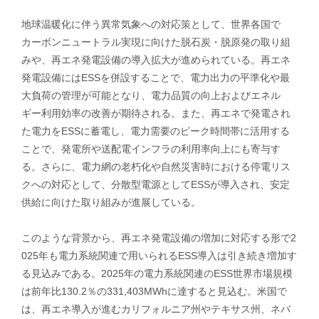
地球温暖化に伴う異常気象への対応策として、世界各国で
カーボンニュートラル実現に向けた脱石炭・脱原発の取り組
みや、再エネ発電設備の導入拡大が進められている。再エネ
発電設備にはESSを併設することで、電力出力の平準化や最
大負荷の管理が可能となり、電力品質の向上およびエネル
ギー利用効率の改善が期待される。また、再エネで発電され
た電力をESSに蓄電し、電力需要のピーク時間帯に活用する
ことで、発電所や送配電インフラの利用率向上にも寄与す
る。さらに、電力網の老朽化や自然災害時における停電リス
クへの対応として、分散型電源としてESSが導入され、安定
供給に向けた取り組みが進展している。
このような背景から、再エネ発電設備の増加に対応する形で2
025年も電力系統関連で用いられるESS導入は引き続き増加す
る見込みである。2025年の電力系統関連のESS世界市場規模
は前年比130.2％の331,403MWhに達すると見込む。米国で
は、再エネ導入が進むカリフォルニア州やテキサス州、ネバ