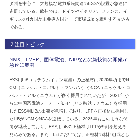
ダ州を中心に、大規模な電力系統関連のESSの設置が急速に
進展している。欧州では、ドイツやイタリア、フランス、イ
ギリスの4カ国が主要導入国として市場成長を牽引する見込み
である。
2.注目トピック
NMX、LMFP、固体電池、NIBなどの新技術の開発が
急速に展開
ESS用LiB（リチウムイオン電池）の正極材は2020年頃までN
CM（ニッケル・コバルト・マンガン）やNCA（ニッケル・コ
バルト・アルミニウム）が多く採用されていたが、2021年か
らは中国系電池メーカーがLFP（リン酸鉄リチウム）を採用
したESS用LiBの出荷が急増しており、LFPを正極材に採用し
たLiBがNCMやNCAを逆転している。2025年もこのような傾
向が継続しており、ESS用LiBの正極材はLFPが9割を超える
見込みである。また、LiBにおいては、正極材の材料組成とし