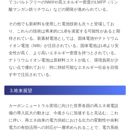
て​​コバルトフリーのNMXや高エネルギー密度のLMFP（リン
酸マンガン鉄リチウム）などの開発が進められている。
その他でも新材料を使用した電池技術も次々と登場してお
り、これらの技術は将来的にLiBを凌駕する可能性があると期
待されている。新素材電池としては、固体電池やナトリウム
イオン電池（NIB）が注目されている。固体電池はLiBより安
全性が高く、より高いエネルギー密度を持つとされている。
ナトリウムイオン電池は原材料コストが低く、環境負荷が少
ない点で優れており、特に持続可能なエネルギー社会を目指
す中で注目されている。
3.将来展望
カーボンニュートラル実現に向けた世界各国の再エネ発電設
備の導入拡大の動きは、今後さらに加速すると見込む。これ
に伴い、再エネ由来の電力供給における出力の変動性や余剰
電力の有効活用への対応が一層求められることで、電力系統