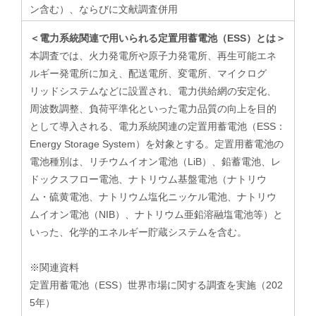
ン含む）、ならびに文献調査併用
＜電力系統関連で用いられる定置用蓄電池（ESS）とは＞
本調査では、火力発電所や原子力発電所、再生可能エネ
ルギー発電所に加え、配送電所、変電所、マイクログ
リッドシステムなどに設置され、電力供給網の安定化、
周波数調整、負荷平準化といった電力品質の向上を目的
として導入される、電力系統関連の定置用蓄電池（ESS：
Energy Storage System）を対象とする。定置用蓄電池の
電池種別は、リチウムイオン電池（LiB）、鉛蓄電池、レ
ドックスフロー電池、ナトリウム基盤電池（ナトリウ
ム・硫黄電池、ナトリウム塩化ニッケル電池、ナトリウ
ムイオン電池（NIB）、ナトリウム亜鉛溶融塩電池等）と
いった、化学的エネルギー貯蔵システムを含む。
※関連資料
定置用蓄電池（ESS）世界市場に関する調査を実施（202
5年）