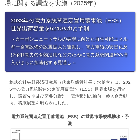
場に関する調査を実施（2025年）
2033年の電力系統関連定置用蓄電池（ESS）
世界出荷容量を624GWhと予測
​～カーボンニュートラルの実現に向けた再生可能エネル
ギー発電設備の設置拡大と連動し、電力需給の安定化及
び余剰電力の有効活用などのために電力系統関連ESS導
入がさらに加速化する見通し～
株式会社矢野経済研究所（代表取締役社長：水越孝）は、202
5年の電力系統関連の定置用蓄電池（ESS）世界市場を調査
し、設置先別及び需要分野別、電池種別の動向、参入企業動
向、将来展望を明らかにした。
電力系統関連定置用蓄電池（ESS）の世界市場規模推移・予
測