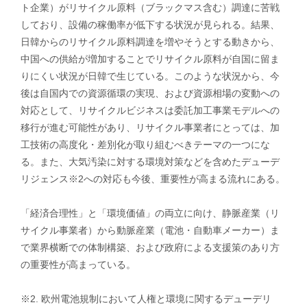
ト企業）がリサイクル原料（ブラックマス含む）調達に苦戦
しており、設備の稼働率が低下する状況が見られる。結果、
日韓からのリサイクル原料調達を増やそうとする動きから、
中国への供給が増加することでリサイクル原料が自国に留ま
りにくい状況が日韓で生じている。このような状況から、今
後は自国内での資源循環の実現、および資源相場の変動への
対応として、リサイクルビジネスは委託加工事業モデルへの
移行が進む可能性があり、リサイクル事業者にとっては、加
工技術の高度化・差別化が取り組むべきテーマの一つにな
る。また、大気汚染に対する環境対策などを含めたデューデ
リジェンス※2への対応も今後、重要性が高まる流れにある。
「経済合理性」と「環境価値」の両立に向け、静脈産業（リ
サイクル事業者）から動脈産業（電池・自動車メーカー）ま
で業界横断での体制構築、および政府による支援策のあり方
の重要性が高まっている。
※2. 欧州電池規制において人権と環境に関するデューデリ