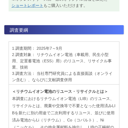
ショートレポート
もご購入いただけます。
調査要綱
1.調査期間： 2025年7～9月
2.調査対象： リチウムイオン電池（車載用、民生小型
用、定置蓄電池（ESS）用）のリユース、リサイクル事
業、技術
3.調査方法： 当社専門研究員による直接面談（オンライ
ン含む）、ならびに文献調査併用
＜リチウムイオン電池のリユース・リサイクルとは＞
本調査におけるリチウムイオン電池（LIB）のリユース、
リサイクルとは、廃棄や交換等で不要となった使用済みLI
Bを新たに別の用途で二次利用するリユース、並びに使用
済み電池からLi（リチウム）、Co（コバルト​）、Ni
（ニッケル）、その他金属材料を抽出し、LIBの正極材の