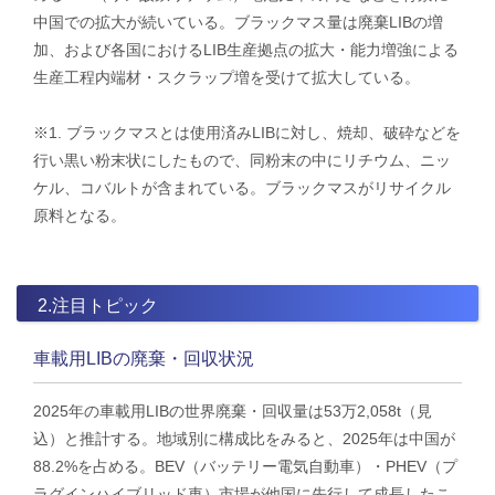
中国での拡大が続いている。ブラックマス量は廃棄LIBの増
加、および各国におけるLIB生産拠点の拡大・能力増強による
生産工程内端材・スクラップ増を受けて拡大している。
※1. ブラックマスとは使用済みLIBに対し、焼却、破砕などを
行い黒い粉末状にしたもので、同粉末の中にリチウム、ニッ
ケル、コバルトが含まれている。ブラックマスがリサイクル
原料となる。
2.注目トピック
車載用LIBの廃棄・回収状況
2025年の車載用LIBの世界廃棄・回収量は53万2,058t（見
込）と推計する。地域別に構成比をみると、2025年は中国が
88.2%を占める。BEV（バッテリー電気自動車）・PHEV（プ
ラグインハイブリッド車）市場が他国に先行して成長したこ