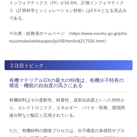
インフォマティクス（PI）が16.6%、計測インフォマティク
ス（計算科学とシミュレーション技術）は4.5％となる見込み
である。
※出典：総務省ホームページ （https://www.soumu.go.jp/joho
tsusintokei/whitepaper/ja/r06/html/nd217530.html）
2.注目トピック
有機マテリアルDXの最大の特徴は、有機分子特有の
構造・機能の自由度の高さにある
有機材料はその柔軟性、軽量性、成形自由度といった特性か
ら、エレクトロニクス、エネルギー、バイオ・医療、環境関
連分野など幅広く応用されている。
ただ、有機材料の開発プロセスは、分子構造の多様性やプロ