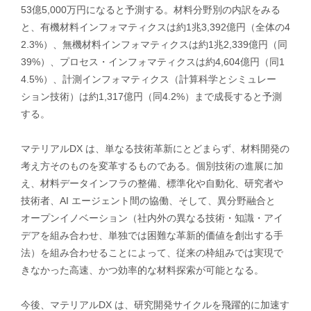
53億5,000万円になると予測する。材料分野別の内訳をみる
と、有機材料インフォマティクスは約1兆3,392億円（全体の4
2.3%）、無機材料インフォマティクスは約1兆2,339億円（同
39%）、プロセス・インフォマティクスは約4,604億円（同1
4.5%）、計測インフォマティクス（計算科学とシミュレー
ション技術）は約1,317億円（同4.2%）まで成長すると予測
する。
マテリアルDX は、単なる技術革新にとどまらず、材料開発の
考え方そのものを変革するものである。個別技術の進展に加
え、材料データインフラの整備、標準化や自動化、研究者や
技術者、AI エージェント間の協働、そして、異分野融合と
オープンイノベーション（社内外の異なる技術・知識・アイ
デアを組み合わせ、単独では困難な革新的価値を創出する手
法）を組み合わせることによって、従来の枠組みでは実現で
きなかった高速、かつ効率的な材料探索が可能となる。
今後、マテリアルDX は、研究開発サイクルを飛躍的に加速す