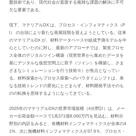
盤技術であり、現代社会が直面する複雑な課題の解決に不可
欠な要素である。
現下、マテリアルDX は、プロセス・インフォマティクス（P
I） の台頭により新たな発展段階を迎えようとしている。従来
のマテリアルDX が、材料データベースや組成予測モデルを中
心としていたのに対し、最新のアプローチでは、製造プロセ
ス全体のデジタルツイン構築（現実世界から集めたデータを
基にデジタルな仮想空間上に双子（ツイン）を構築し、さま
ざまなシミュレーションを行う技術※）が焦点となってい
る。材料探索からプロセス探索へのパラダイムシフトは、単
なる技術トレンドの変化にとどまらず、材料開発手法そのも
のの転換を意味するようになってきている。
2025年のマテリアルDXの世界市場規模（4分野計）は、メー
カー出荷金額ベースで1兆371億8,000万円を見込む。材料分
野別の内訳をみると、有機材料インフォマティクスが全体の4
1%、次に無機材料インフォマティクスが37.9％、プロセス・