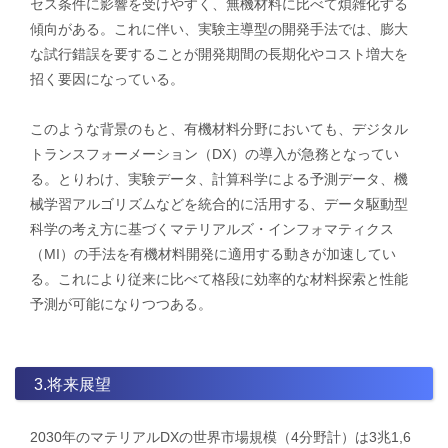
セス条件に影響を受けやすく、無機材料に比べて煩雑化する
傾向がある。これに伴い、実験主導型の開発手法では、膨大
な試行錯誤を要することが開発期間の長期化やコスト増大を
招く要因になっている。
このような背景のもと、有機材料分野においても、デジタル
トランスフォーメーション（DX）の導入が急務となってい
る。とりわけ、実験データ、計算科学による予測データ、機
械学習アルゴリズムなどを統合的に活用する、データ駆動型
科学の考え方に基づくマテリアルズ・インフォマティクス
（MI）の手法を有機材料開発に適用する動きが加速してい
る。これにより従来に比べて格段に効率的な材料探索と性能
予測が可能になりつつある。
3.将来展望
2030年のマテリアルDXの世界市場規模（4分野計）は3兆1,6